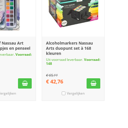
f Nassau Art
Alcoholmarkers Nassau
apjes en penseel
Arts duopunt set à 168
kleuren
leverbaar.
Voorraad:
Uit voorraad leverbaar.
Voorraad:
148
€
65,11
€
42,76
ergelijken
Vergelijken