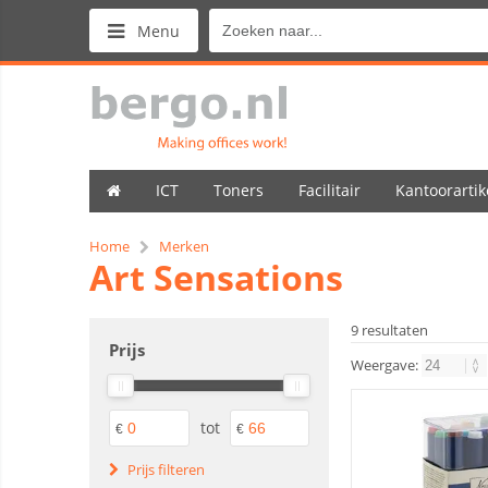
Menu
ICT
Toners
Facilitair
Kantoorartik
Home
Merken
Art Sensations
9 resultaten
Prijs
Weergave:
tot
€
€
Prijs filteren