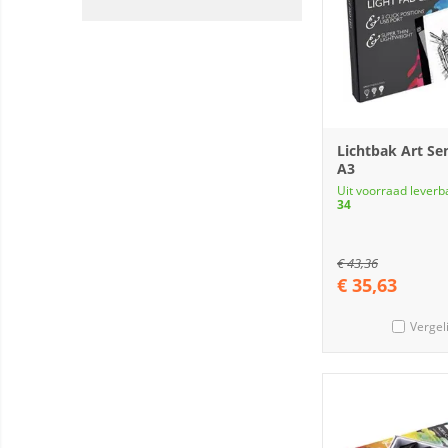
Lichtbak Art Se
A3
Uit voorraad leverb
34
€
43,36
€
35,63
Vergel