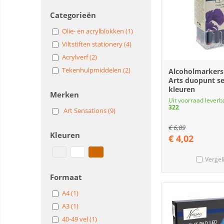
Categorieën
Olie- en acrylblokken (1)
Viltstiften stationery (4)
Acrylverf (2)
Tekenhulpmiddelen (2)
Alcoholmarkers
Arts duopunt se
kleuren
Merken
Uit voorraad leverb
322
Art Sensations (9)
€
6,89
Kleuren
€
4,02
Vergel
Formaat
A4 (1)
A3 (1)
40-49 vel (1)