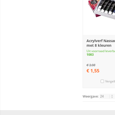
Acrylverf Nassa
met 8 kleuren
Uit voorraad leverb
1083
€
3,08
€
1,55
Vergel
Weergave: