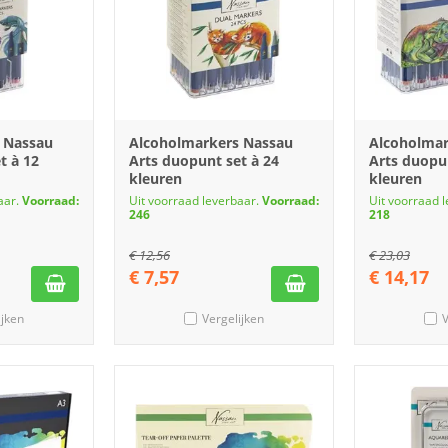
 Nassau
Alcoholmarkers Nassau
Alcoholmar
t à 12
Arts duopunt set à 24
Arts duopun
kleuren
kleuren
aar.
Voorraad:
Uit voorraad leverbaar.
Voorraad:
Uit voorraad 
246
218
€
12,56
€
23,03
€
7,57
€
14,17
ijken
Vergelijken
V