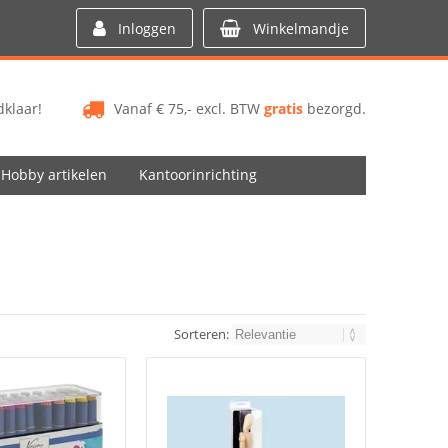
Inloggen
Winkelmandje
klaar!
Vanaf € 75,- excl. BTW
gratis
bezorgd.
Hobby artikelen
Kantoorinrichting
Sorteren: