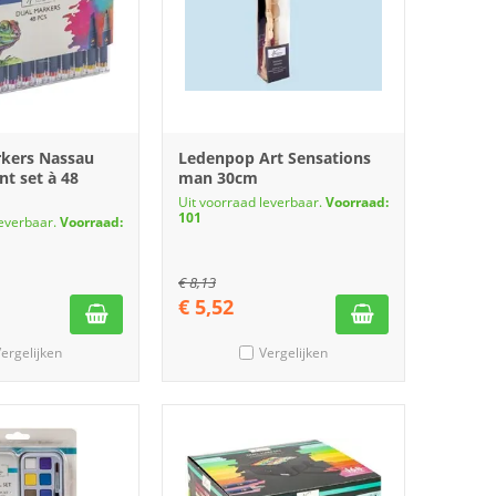
kers Nassau
Ledenpop Art Sensations
t set à 48
man 30cm
Uit voorraad leverbaar.
Voorraad:
101
leverbaar.
Voorraad:
€
8,13
€
5,52
ergelijken
Vergelijken