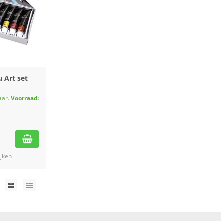
u Art set
aar.
Voorraad:
ijken