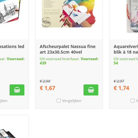
nsations led
Afscheurpalet Nassua fine
Aquarelver
art 23x30.5cm 40vel
blik à 18 n
aar.
Voorraad:
Uit voorraad leverbaar.
Voorraad:
Uit voorraad 
439
54
€
2,98
€
2,97
€
1,67
€
1,74
ijken
Vergelijken
V