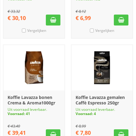
€
33,32
€
8,12
€
30,10
€
6,99
Vergelijken
Vergelijken
Koffie Lavazza bonen
Koffie Lavazza gemalen
Crema & Aroma1000gr
Caffè Espresso 250gr
Uit voorraad leverbaar.
Uit voorraad leverbaar.
Voorraad: 41
Voorraad: 4
€
43,40
€
8,99
€
39,41
€
7,80