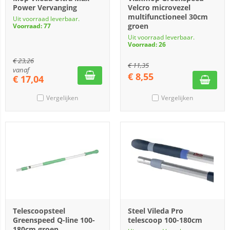
Power Vervanging
Velcro microvezel
multifunctioneel 30cm
Uit voorraad leverbaar.
groen
Voorraad: 77
Uit voorraad leverbaar.
Voorraad: 26
€
23,26
€
11,35
vanaf
€
8,55
€
17,04
Vergelijken
Vergelijken
Telescoopsteel
Steel Vileda Pro
Greenspeed Q-line 100-
telescoop 100-180cm
180cm groen