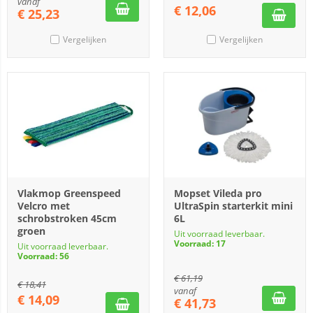
vanaf
€
12,06
€
25,23
Vergelijken
Vergelijken
Vlakmop Greenspeed
Mopset Vileda pro
Velcro met
UltraSpin starterkit mini
schrobstroken 45cm
6L
groen
Uit voorraad leverbaar.
Voorraad: 17
Uit voorraad leverbaar.
Voorraad: 56
€
61,19
€
18,41
vanaf
€
14,09
€
41,73