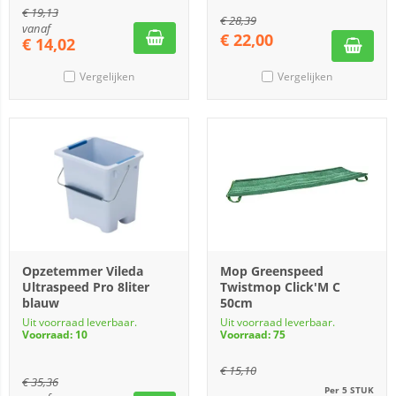
€
19,13
€
28,39
vanaf
€
22,00
€
14,02
Vergelijken
Vergelijken
Opzetemmer Vileda
Mop Greenspeed
Ultraspeed Pro 8liter
Twistmop Click'M C
blauw
50cm
Uit voorraad leverbaar.
Uit voorraad leverbaar.
Voorraad: 10
Voorraad: 75
€
15,10
€
35,36
Per 5 STUK