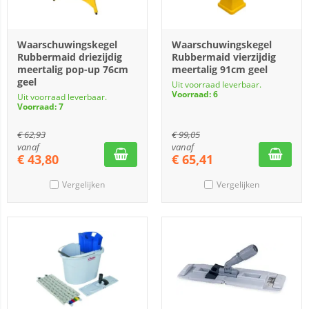
Waarschuwingskegel
Waarschuwingskegel
Rubbermaid driezijdig
Rubbermaid vierzijdig
meertalig pop-up 76cm
meertalig 91cm geel
geel
Uit voorraad leverbaar.
Voorraad: 6
Uit voorraad leverbaar.
Voorraad: 7
€
62,93
€
99,05
vanaf
vanaf
€
43,80
€
65,41
Vergelijken
Vergelijken