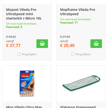
Mopset Vileda Pro
Mopframe Vileda Pro
UltraSpeed mini
UltraSpeed
starterkit r-Micro 10L
Uit voorraad leverbaar.
Voorraad: 11
Uit voorraad leverbaar.
Voorraad: 5
€
50,82
€
27,68
vanaf
vanaf
€
37,77
€
20,40
Vergelijken
Vergelijken
Mop Vileda Ultra Max
Vlakmop Greenspeed