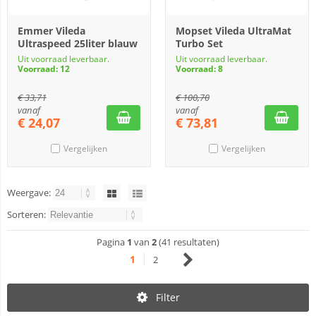
Emmer Vileda
Mopset Vileda UltraMat
Ultraspeed 25liter blauw
Turbo Set
Uit voorraad leverbaar.
Uit voorraad leverbaar.
Voorraad: 12
Voorraad: 8
€
33,71
€
100,70
vanaf
vanaf
€
24,07
€
73,81
Vergelijken
Vergelijken
Weergave:
Sorteren:
Pagina
1
van
2
(41 resultaten)
1
2
Filter