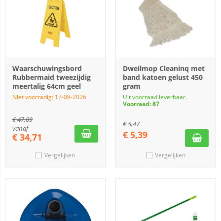
Waarschuwingsbord
Dweilmop Cleaninq met
Rubbermaid tweezijdig
band katoen gelust 450
meertalig 64cm geel
gram
Niet voorradig: 17-08-2026
Uit voorraad leverbaar.
Voorraad: 87
€
47,09
€
5,47
vanaf
€
5,39
€
34,71
Vergelijken
Vergelijken