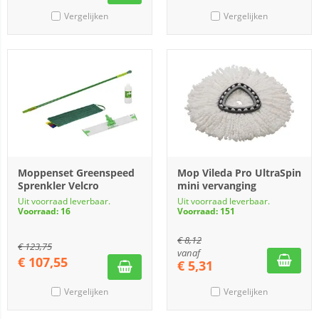
Vergelijken
Vergelijken
Moppenset Greenspeed
Mop Vileda Pro UltraSpin
Sprenkler Velcro
mini vervanging
Uit voorraad leverbaar.
Uit voorraad leverbaar.
Voorraad: 16
Voorraad: 151
€
8,12
€
123,75
vanaf
€
107,55
€
5,31
Vergelijken
Vergelijken