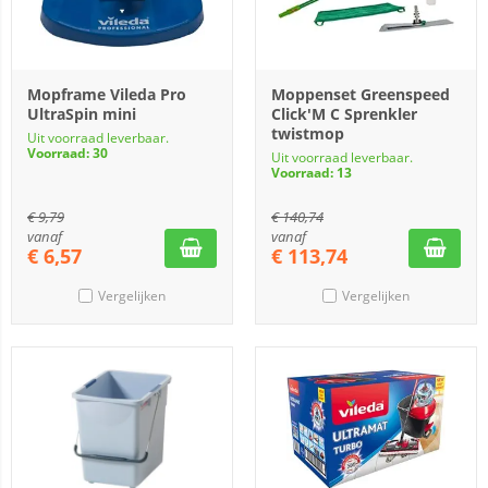
Mopframe Vileda Pro
Moppenset Greenspeed
UltraSpin mini
Click'M C Sprenkler
twistmop
Uit voorraad leverbaar.
Voorraad: 30
Uit voorraad leverbaar.
Voorraad: 13
€
9,79
€
140,74
vanaf
vanaf
€
6,57
€
113,74
Vergelijken
Vergelijken