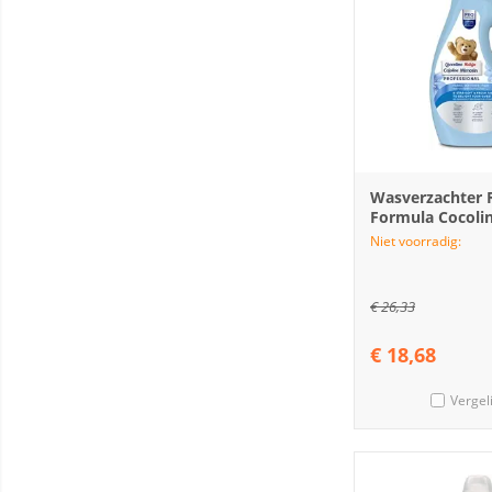
Wasverzachter 
Formula Cocolin
Niet voorradig:
€
26,33
€
18,68
Vergel