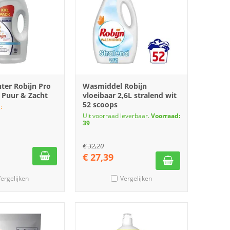
ter Robijn Pro
Wasmiddel Robijn
 Puur & Zacht
vloeibaar 2,6L stralend wit
52 scoops
:
Uit voorraad leverbaar.
Voorraad:
39
€
32,20
€
27,39
ergelijken
Vergelijken