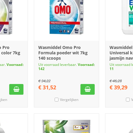
 Pro
Wasmiddel Omo Pro
Wasmiddel
 color 7kg
Formula poeder wit 7kg
Universal 
140 scoops
jasmijn nav
aar.
Voorraad:
Uit voorraad leverbaar.
Voorraad:
Uit voorraad 
142
11
€
34,22
€
46,28
€
31,52
€
39,29
ijken
Vergelijken
V