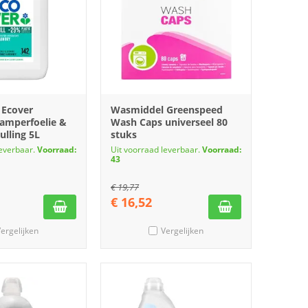
 Ecover
Wasmiddel Greenspeed
kamperfoelie &
Wash Caps universeel 80
ulling 5L
stuks
leverbaar.
Voorraad:
Uit voorraad leverbaar.
Voorraad:
43
€
19,77
€
16,52
ergelijken
Vergelijken