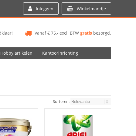
Inloggen
Winkelmandje
klaar!
Vanaf € 75,- excl. BTW
gratis
bezorgd.
Hobby artikelen
Kantoorinrichting
Sorteren: