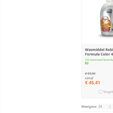
Wasmiddel Robi
Formula Color 4
Uit voorraad leverb
83
€
55,06
vanaf
€
45,41
Vergel
Weergave: