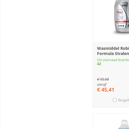
Wasmiddel Robi
Formula Stralen
Uit voorraad leverb
42
€
55,08
vanaf
€
45,41
Vergel