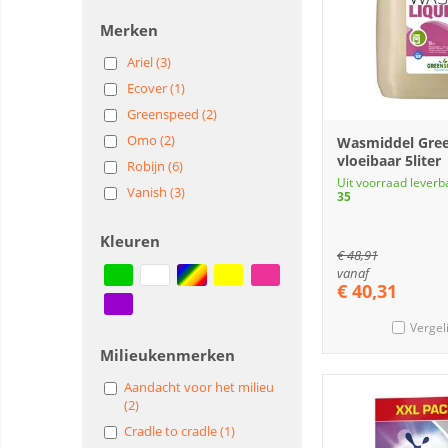
Merken
Ariel (3)
Ecover (1)
Greenspeed (2)
Omo (2)
Wasmiddel Gre
vloeibaar 5liter
Robijn (6)
Uit voorraad leverb
Vanish (3)
35
Kleuren
€
48,91
vanaf
€
40,31
Vergel
Milieukenmerken
Aandacht voor het milieu
(2)
Cradle to cradle (1)