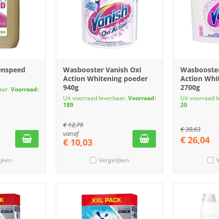
enspeed
Wasbooster Vanish Oxi
Wasbooster
Action Whitening poeder
Action Whi
940g
2700g
aar.
Voorraad:
Uit voorraad leverbaar.
Voorraad:
Uit voorraad 
189
20
€
12,79
€
30,63
vanaf
€
26,04
€
10,03
ijken
Vergelijken
V