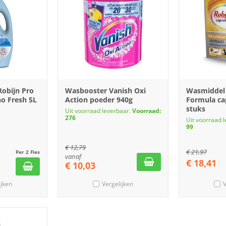
Robijn Pro
Wasbooster Vanish Oxi
Wasmiddel 
o Fresh 5L
Action poeder 940g
Formula ca
stuks
Uit voorraad leverbaar.
Voorraad:
276
Uit voorraad 
99
€
12,79
€
21,97
Per 2 Fles
vanaf
€
18,41
€
10,03
ijken
Vergelijken
V