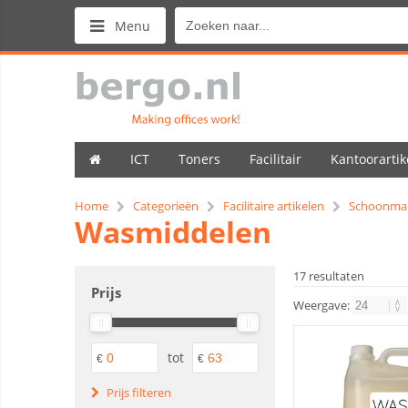
Menu
ICT
Toners
Facilitair
Kantoorartik
Home
Categorieën
Facilitaire artikelen
Schoonma
Wasmiddelen
17 resultaten
Prijs
Weergave:
tot
€
€
Prijs filteren