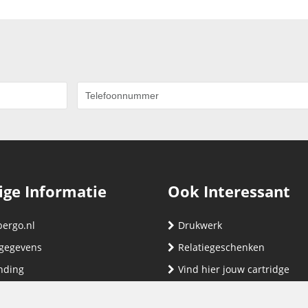
ige Informatie
Ook Interessant
bergo.nl
Drukwerk
gegevens
Relatiegeschenken
nding
Vind hier jouw cartridge
nservice (klachten & retouren)