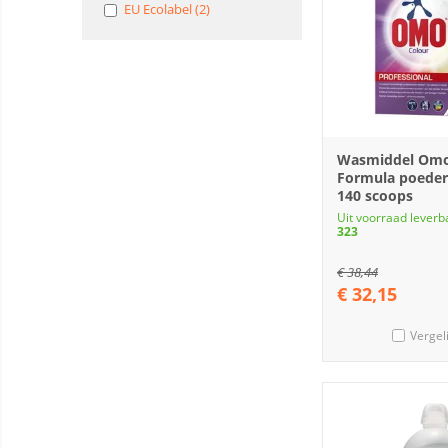
EU Ecolabel (2)
Wasmiddel Omo
Formula poeder
140 scoops
Uit voorraad leverb
323
€
38,44
€
32,15
Vergel