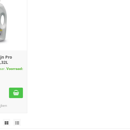
jn Pro
,32L
aar.
Voorraad:
ijken