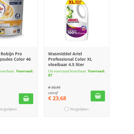
Robijn Pro
Wasmiddel Ariel
psules Color 46
Professional Color XL
vloeibaar 4.5 liter
leverbaar.
Voorraad:
Uit voorraad leverbaar.
Voorraad:
87
€
30,95
vanaf
€
23,68
ergelijken
Vergelijken