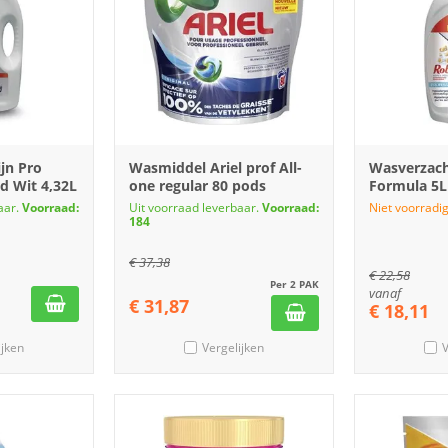
jn Pro
Wasmiddel Ariel prof All-
Wasverzach
d Wit 4,32L
one regular 80 pods
Formula 5L
aar.
Voorraad:
Uit voorraad leverbaar.
Voorraad:
Niet voorradig
184
€
37,38
€
22,58
Per 2 PAK
vanaf
€
31,87
€
18,11
ijken
Vergelijken
V