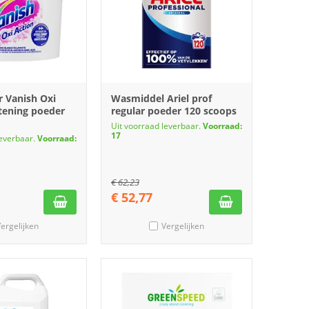
 Vanish Oxi
Wasmiddel Ariel prof
tening poeder
regular poeder 120 scoops
Uit voorraad leverbaar.
Voorraad:
17
leverbaar.
Voorraad:
€
62,23
€
52,77
ergelijken
Vergelijken