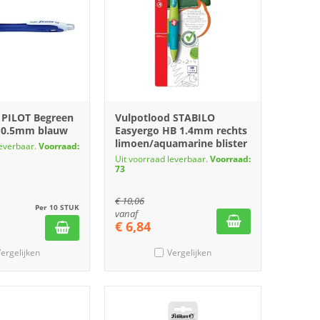
 PILOT Begreen
Vulpotlood STABILO
B 0.5mm blauw
Easyergo HB 1.4mm rechts
limoen/aquamarine blister
leverbaar.
Voorraad:
Uit voorraad leverbaar.
Voorraad:
73
€
10,06
Per 10 STUK
vanaf
€
6,84
ergelijken
Vergelijken