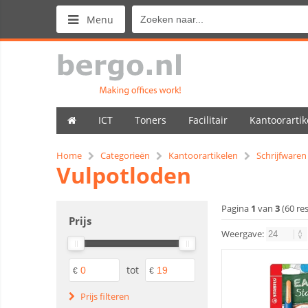
Menu
ICT
Toners
Facilitair
Kantoorartik
Home
Categorieën
Kantoorartikelen
Schrijfwaren
Vulpotloden
Pagina
1
van
3
(60 re
Prijs
Weergave:
tot
€
€
Prijs filteren