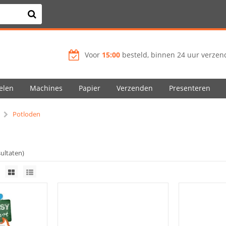
Voor
15:00
besteld, binnen 24 uur verzend
elen
Machines
Papier
Verzenden
Presenteren
Potloden
sultaten)