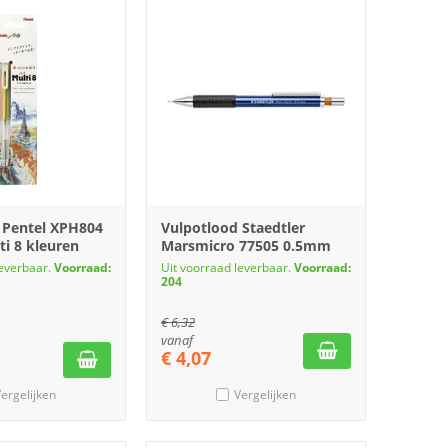
 Pentel XPH804
Vulpotlood Staedtler
i 8 kleuren
Marsmicro 77505 0.5mm
leverbaar.
Voorraad:
Uit voorraad leverbaar.
Voorraad:
204
€
6,32
vanaf
€
4,07
ergelijken
Vergelijken