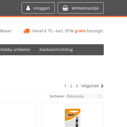
Inloggen
Winkelmandje
klaar!
Vanaf € 75,- excl. BTW
gratis
bezorgd.
Hobby artikelen
Kantoorinrichting
1
Volgende
2
3
Sorteren: