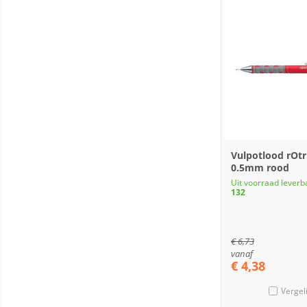
Vulpotlood rOtr
0.5mm rood
Uit voorraad leverb
132
€
6,73
vanaf
€
4,38
Vergel