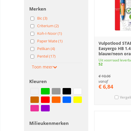
Merken
Bic (3)
Criterium (2)
Koh-I-Noor (1)
Paper Mate (1)
Vulpotlood STA
Easyergo HB 1.
Pelikan (4)
blauw/neon oran
Pentel (17)
Uit voorraad leverb
52
Toon meer
€
10,06
Kleuren
vanaf
€
6,84
Vergel
Milieukenmerken