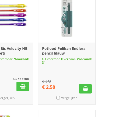
Bic Velocity HB
Potlood Pelikan Endless
rti
pencil blauw
leverbaar.
Voorraad:
Uit voorraad leverbaar.
Voorraad:
31
Per 12 STUK
€
4,13
€
2,58
ergelijken
Vergelijken