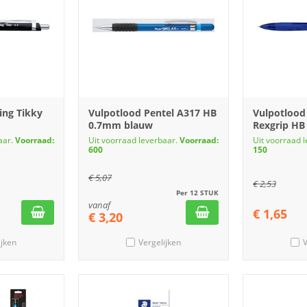
ing Tikky
Vulpotlood Pentel A317 HB
Vulpotlood
0.7mm blauw
Rexgrip H
aar.
Voorraad:
Uit voorraad leverbaar.
Voorraad:
Uit voorraad 
600
150
€
5,07
€
2,53
Per 12 STUK
vanaf
€
1,65
€
3,20
ijken
Vergelijken
V