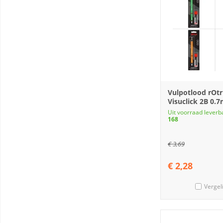
Vulpotlood rOtr
Visuclick 2B 0.
Uit voorraad leverb
168
€
3,69
€
2,28
Vergel