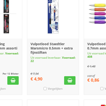
ing
Vulpotlood Staedtler
Vulpotlood 
7mm assorti
Marsmicro 0.5mm + extra
0.7mm asso
fijnstiften
aar.
Voorraad:
Uit voorraad 
408
Uit voorraad leverbaar.
Voorraad:
22
€
1,48
€
7,34
Per 12 Blister
vanaf
€
4,90
€
0,86
ijken
Vergelijken
V