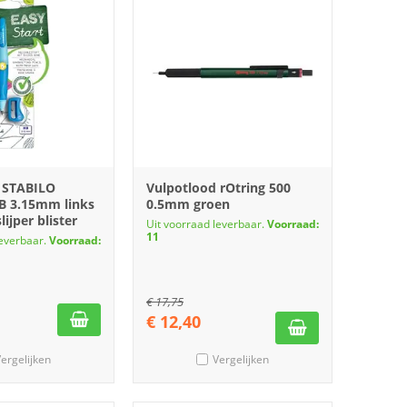
 STABILO
Vulpotlood rOtring 500
B 3.15mm links
0.5mm groen
ijper blister
Uit voorraad leverbaar.
Voorraad:
11
leverbaar.
Voorraad:
€
17,75
€
12,40
ergelijken
Vergelijken