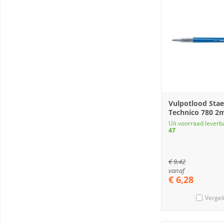
Vulpotlood Stae
Technico 780 
Uit voorraad leverb
47
€
9,42
vanaf
€
6,28
Vergel