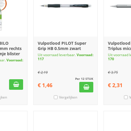
BILO
Vulpotlood PILOT Super
Vulpotlood
4mm rechts
Grip HB 0.5mm zwart
Triplus mi
je blister
Uit voorraad leverbaar.
Voorraad:
Uit voorraad 
117
170
aar.
Voorraad:
€
2,19
€
3,75
Per 12 STUK
€
1,46
€
2,31
ijken
Vergelijken
V