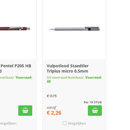
 Pentel P205 HB
Vulpotlood Staedtler
d
Triplus micro 0.5mm
leverbaar.
Voorraad:
Uit voorraad leverbaar.
Voorraad:
40
€
3,75
Per 10 STUK
vanaf
€
2,26
ergelijken
Vergelijken