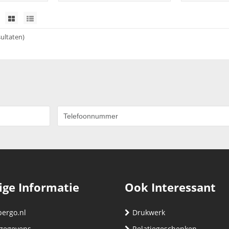
sultaten)
ige Informatie
Ook Interessant
bergo.nl
Drukwerk
gegevens
Relatiegeschenken