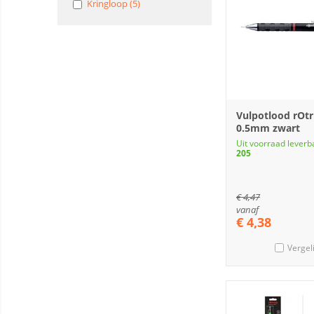
Kringloop (5)
Vulpotlood rOtr
0.5mm zwart
Uit voorraad leverb
205
€
4,47
vanaf
€
4,38
Vergel