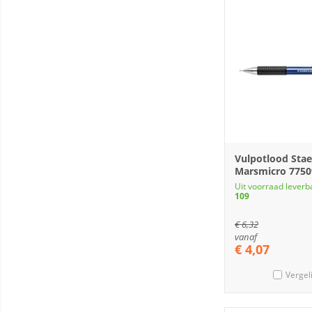
Vulpotlood Stae
Marsmicro 775
Uit voorraad leverb
109
€
6,32
vanaf
€
4,07
Vergel