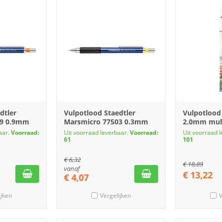
dtler
Vulpotlood Staedtler
Vulpotlood
09 0.9mm
Marsmicro 77503 0.3mm
2.0mm mult
aar.
Voorraad:
Uit voorraad leverbaar.
Voorraad:
Uit voorraad 
61
101
€
6,32
€
18,89
vanaf
€
13,22
€
4,07
ijken
Vergelijken
V