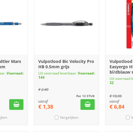
dtler Mars
Vulpotlood Bic Velocity Pro
Vulpotlood
2mm
HB 0.5mm grijs
Easyergo H
bl/dblauw sl
aar.
Voorraad:
Uit voorraad leverbaar.
Voorraad:
144
Uit voorraad 
32
€
2,40
€
10,06
Per 12 STUK
vanaf
vanaf
€
1,38
€
6,84
ijken
Vergelijken
V