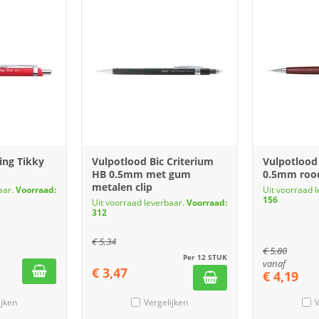
ing Tikky
Vulpotlood Bic Criterium
Vulpotlood
HB 0.5mm met gum
0.5mm roo
metalen clip
aar.
Voorraad:
Uit voorraad 
156
Uit voorraad leverbaar.
Voorraad:
312
€
5,34
€
5,80
Per 12 STUK
vanaf
€
3,47
€
4,19
ijken
Vergelijken
V