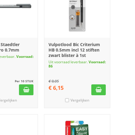
 Staedtler
Vulpotlood Bic Criterium
cro 0.7mm
HB 0.5mm incl 12 stiften
zwart blister à 1st
leverbaar.
Voorraad:
Uit voorraad leverbaar.
Voorraad:
86
€
9,05
Per 10 STUK
€
6,15
ergelijken
Vergelijken