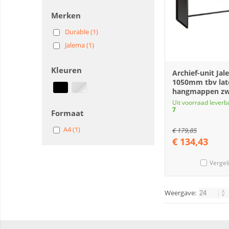
Merken
Durable (1)
Jalema (1)
Kleuren
Archief-unit Ja
1050mm tbv lat
hangmappen zw
Uit voorraad leverb
7
Formaat
A4 (1)
€
179,85
€
134,43
Vergel
Weergave: