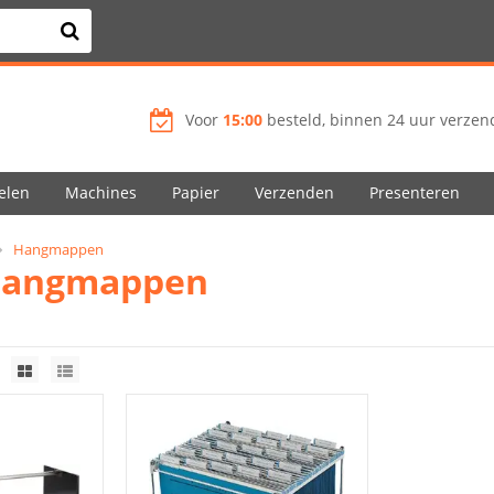
Voor
15:00
besteld, binnen 24 uur verzend
elen
Machines
Papier
Verzenden
Presenteren
Hangmappen
hangmappen