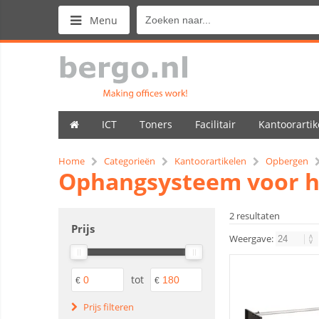
Menu
ICT
Toners
Facilitair
Kantoorartik
Home
Categorieën
Kantoorartikelen
Opbergen
Ophangsysteem voor 
2 resultaten
Prijs
Weergave:
tot
€
€
Prijs filteren