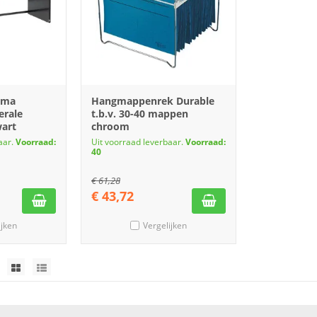
lema
Hangmappenrek Durable
erale
t.b.v. 30-40 mappen
art
chroom
aar.
Voorraad:
Uit voorraad leverbaar.
Voorraad:
40
€
61,28
€
43,72
ijken
Vergelijken