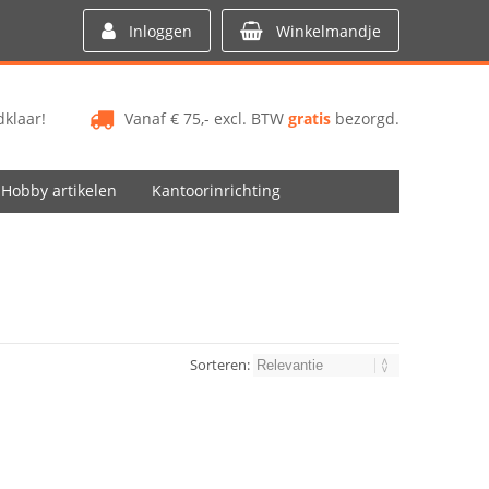
Inloggen
Winkelmandje
klaar!
Vanaf € 75,- excl. BTW
gratis
bezorgd.
Hobby artikelen
Kantoorinrichting
Sorteren: