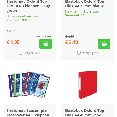
Elastomap Oxford Top
Elastobox Oxford Top
File+ A4 3 kleppen 390gr
File+ A4 25mm blauw
groen
Uit voorraad leverbaar.
Voorraad: 84
Uit voorraad leverbaar.
Voorraad: 1310
€
2,18
€
4,60
Per 10 STUK
€
1,35
€
3,13
Vergelijken
Vergelijken
Elastomap Exacompta
Elastobox Oxford Top
Kreacover A4 3 kleppen
File+ A4 40mm rood