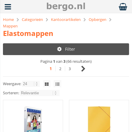
Home
Categorieën
Kantoorartikelen
Opbergen
Mappen
Elastomappen
Filter
Pagina
1
van
3
(66 resultaten)
1
2
3
Weergave:
Sorteren: