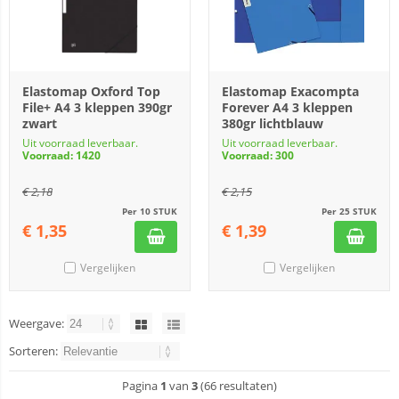
Elastomap Oxford Top
Elastomap Exacompta
File+ A4 3 kleppen 390gr
Forever A4 3 kleppen
zwart
380gr lichtblauw
Uit voorraad leverbaar.
Uit voorraad leverbaar.
Voorraad: 1420
Voorraad: 300
€
2,18
€
2,15
Per 10 STUK
Per 25 STUK
€
1,35
€
1,39
Vergelijken
Vergelijken
Weergave:
Sorteren:
Pagina
1
van
3
(66 resultaten)