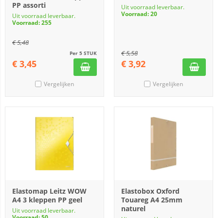
PP assorti
Uit voorraad leverbaar.
Voorraad: 20
Uit voorraad leverbaar.
Voorraad: 255
€
5,48
€
5,58
Per 5 STUK
€
3,45
€
3,92
Vergelijken
Vergelijken
Elastomap Leitz WOW
Elastobox Oxford
A4 3 kleppen PP geel
Touareg A4 25mm
naturel
Uit voorraad leverbaar.
Voorraad: 50