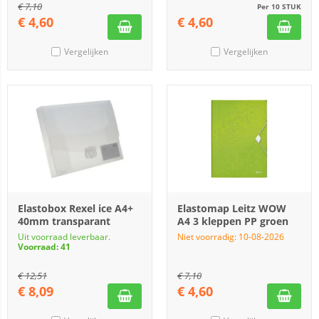
€
7,10
Per 10 STUK
€
4,60
€
4,60
Vergelijken
Vergelijken
Elastobox Rexel ice A4+
Elastomap Leitz WOW
40mm transparant
A4 3 kleppen PP groen
Uit voorraad leverbaar.
Niet voorradig: 10-08-2026
Voorraad: 41
€
12,51
€
7,10
€
8,09
€
4,60