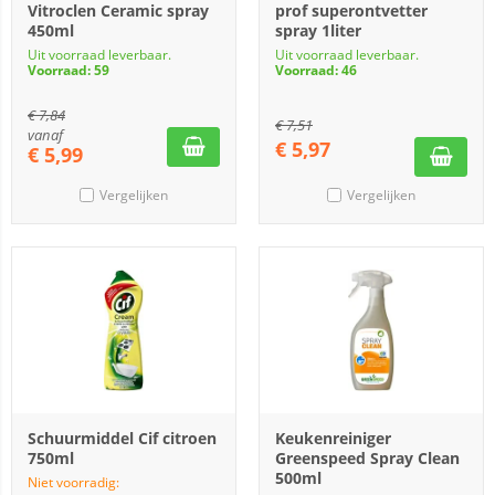
Vitroclen Ceramic spray
prof superontvetter
450ml
spray 1liter
Uit voorraad leverbaar.
Uit voorraad leverbaar.
Voorraad: 59
Voorraad: 46
€
7,84
€
7,51
vanaf
€
5,97
€
5,99
Vergelijken
Vergelijken
Schuurmiddel Cif citroen
Keukenreiniger
750ml
Greenspeed Spray Clean
500ml
Niet voorradig: