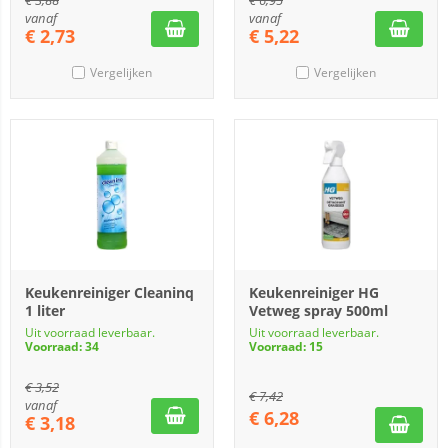
€
3,88
€
6,95
vanaf
vanaf
€
2,73
€
5,22
Vergelijken
Vergelijken
Keukenreiniger Cleaninq
Keukenreiniger HG
1 liter
Vetweg spray 500ml
Uit voorraad leverbaar.
Uit voorraad leverbaar.
Voorraad: 34
Voorraad: 15
€
3,52
€
7,42
vanaf
€
6,28
€
3,18