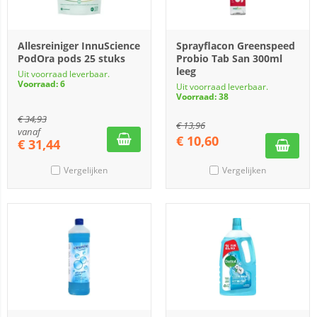
Allesreiniger InnuScience
Sprayflacon Greenspeed
PodOra pods 25 stuks
Probio Tab San 300ml
leeg
Uit voorraad leverbaar.
Voorraad: 6
Uit voorraad leverbaar.
Voorraad: 38
€
34,93
€
13,96
vanaf
€
10,60
€
31,44
Vergelijken
Vergelijken