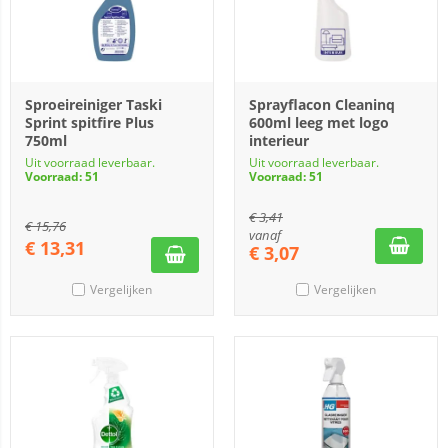
Sproeireiniger Taski
Sprayflacon Cleaninq
Sprint spitfire Plus
600ml leeg met logo
750ml
interieur
Uit voorraad leverbaar.
Uit voorraad leverbaar.
Voorraad: 51
Voorraad: 51
€
3,41
€
15,76
vanaf
€
13,31
€
3,07
Vergelijken
Vergelijken