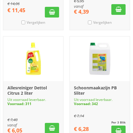
€
5,95
€
14,06
vanaf
€
11,45
€
4,39
Vergelijken
Vergelijken
Allesreiniger Dettol
Schoonmaakazijn PB
Citrus 2 liter
5liter
Uit voorraad leverbaar.
Uit voorraad leverbaar.
Voorraad: 311
Voorraad: 342
€
7,14
€
7,40
Per 3 Blik
vanaf
€
6,28
€
6,05