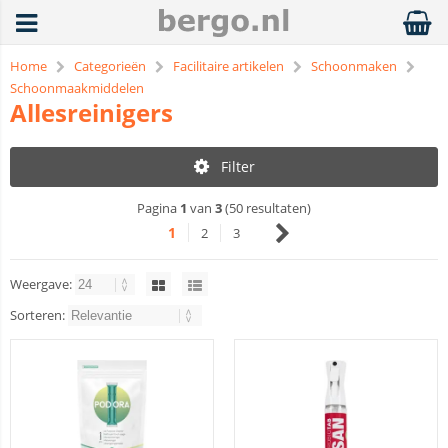
Home
Categorieën
Facilitaire artikelen
Schoonmaken
Schoonmaakmiddelen
Allesreinigers
Filter
Pagina
1
van
3
(50 resultaten)
1
2
3
Weergave:
Sorteren: