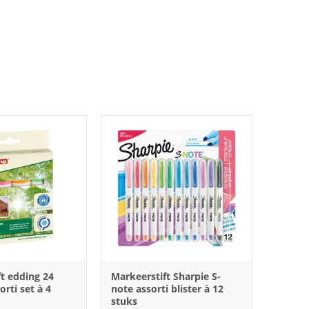
t edding 24
Markeerstift Sharpie S-
orti set à 4
note assorti blister à 12
stuks