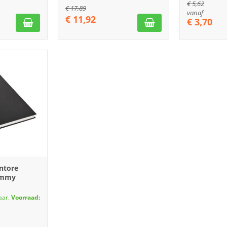
€
5,62
€
17,89
vanaf
€
11,92
€
3,70
ntore
ummy
aar.
Voorraad: