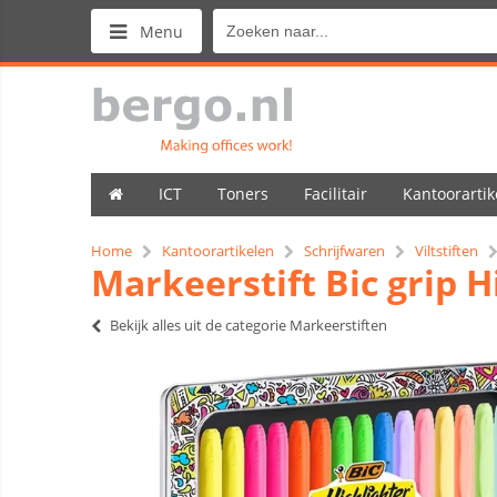
Menu
ICT
Toners
Facilitair
Kantoorartik
Home
Kantoorartikelen
Schrijfwaren
Viltstiften
Markeerstift Bic grip Hi
Bekijk alles uit de categorie Markeerstiften