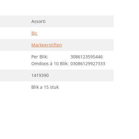
Assorti
Bic
Markeerstiften
Per Blik:
3086123595446
Omdoos à 10 Blik:
03086129927333
1419390
Blik a 15 stuk