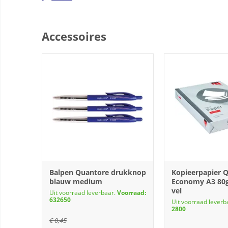
Accessoires
Balpen Quantore drukknop
Kopieerpapier 
blauw medium
Economy A3 80g
vel
Uit voorraad leverbaar.
Voorraad:
632650
Uit voorraad leverb
2800
€
0,45