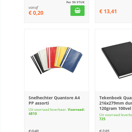
Per 50 STUK
vanaf
€
13,41
€
0,20
Snelhechter Quantore A4
Tekenboek Qua
PP assorti
216x279mm d
120gram 100vel
Uit voorraad leverbaar.
Voorraad:
4810
Uit voorraad leverb
725
€
0,40
€
7,85