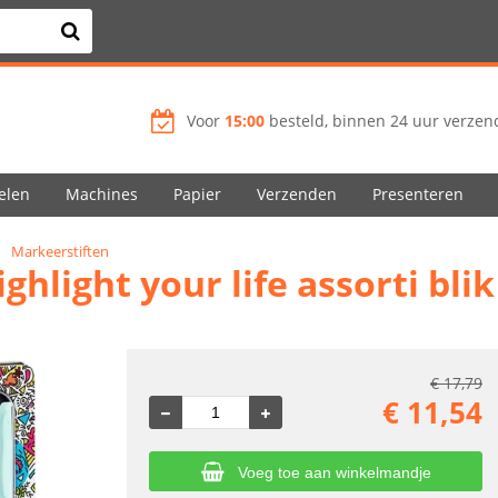
Voor
15:00
besteld, binnen 24 uur verzend
elen
Machines
Papier
Verzenden
Presenteren
Markeerstiften
ghlight your life assorti blik
€
17,79
€
11,54
Voeg toe aan winkelmandje