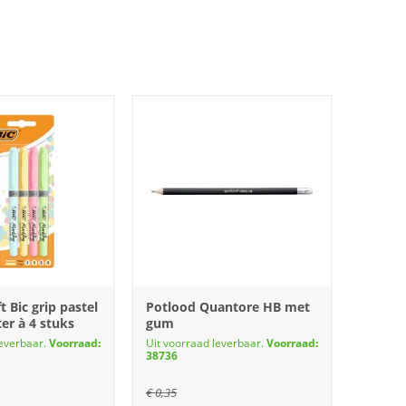
t Bic grip pastel
Potlood Quantore HB met
ter à 4 stuks
gum
leverbaar.
Voorraad:
Uit voorraad leverbaar.
Voorraad:
38736
€
0,35