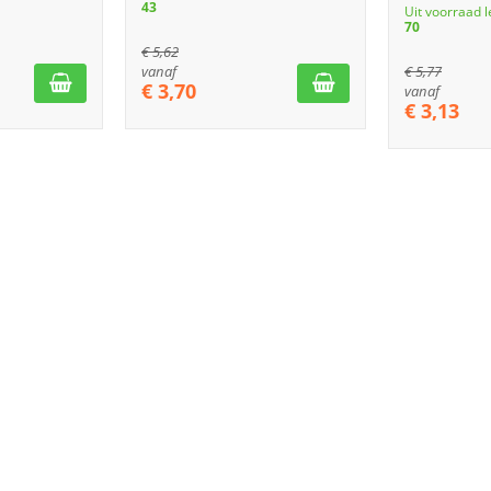
43
Uit voorraad 
70
€
5,62
vanaf
€
5,77
€
3,70
vanaf
€
3,13