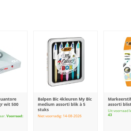
Quantore
Balpen Bic 4kleuren My Bic
Markeerstif
r wit 500
medium assorti blik à 5
assorti blis
stuks
Uit voorraad 
43
aar.
Voorraad:
Niet voorradig: 14-08-2026