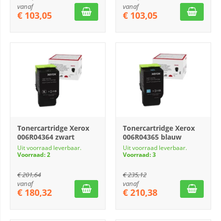
vanaf
vanaf
€
103,05
€
103,05
Tonercartridge Xerox
Tonercartridge Xerox
006R04364 zwart
006R04365 blauw
Uit voorraad leverbaar.
Uit voorraad leverbaar.
Voorraad: 2
Voorraad: 3
€
201,64
€
235,12
vanaf
vanaf
€
180,32
€
210,38