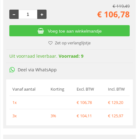
€
119,49
€
106,78
Voeg toe aan winkelmandje
Zet op verlanglijstje
Uit voorraad leverbaar.
Voorraad: 9
Deel via WhatsApp
Vanaf aantal
Korting
Excl. BTW
Incl. BTW
1x
€
106,78
€
129,20
3x
3%
€
104,11
€
125,97