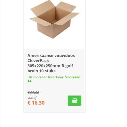
Amerikaanse vouwdoos
CleverPack
305x220x250mm B-golf
bruin 10 stuks
Uit voorraad leverbaar.
Voorraad:
14
€
22,08
vanaf
€
16,30