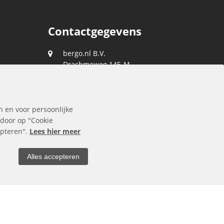
Contactgegevens
bergo.nl B.V.
Drachmeweg 145-M
2153 PA
Nieuw-Vennep
088 0400 400
n en voor persoonlijke
klantenservice@bergo.nl
 door op "Cookie
cepteren".
Lees hier meer
Alles accepteren