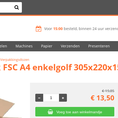
Voor
15:00
besteld, binnen 24 uur verzend
elen
Machines
Papier
Verzenden
Presenteren
Verpakkingsdozen
 FSC A4 enkelgolf 305x220x
€
19,85
€
13,50
Voeg toe aan winkelmandje