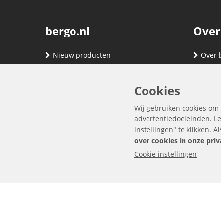
bergo.nl
Over
Nieuw producten
Over 
Merken
Adres
Contact
Verze
Cookies
Registreren
Klante
Wij gebruiken cookies om 
Inloggen
Algem
advertentiedoeleinden. Le
instellingen" te klikken. A
Privac
over cookies in onze priv
Cookie instellingen