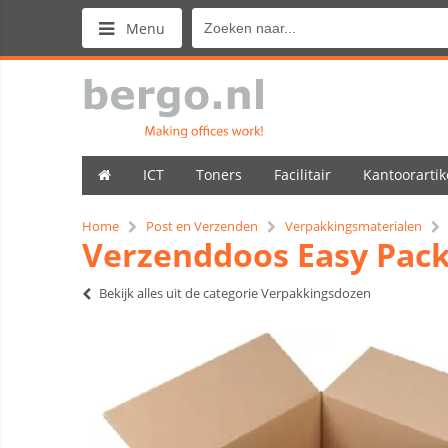
Menu
ICT
Toners
Facilitair
Kantoorartik
Home
Post en Verzenden
Verpakkingsmaterialen
Verzenddoos Easy Pack
Bekijk alles uit de categorie Verpakkingsdozen