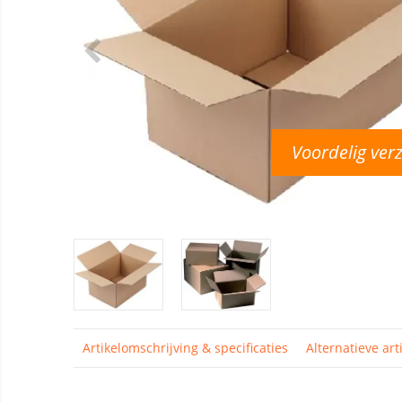
Voordelig ver
Artikelomschrijving & specificaties
Alternatieve art