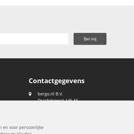
Contactgegevens
bergo.nl B.V.
Drachmeweg 145-M
2153 PA
Nieuw-Vennep
088 0400 400
n en voor persoonlijke
klantenservice@bergo.nl
 door op "Cookie