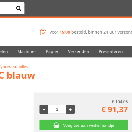
Voor
15:00
besteld, binnen 24 uur verzend
elen
Machines
Papier
Verzenden
Presenteren
Kyocera supplies
C blauw
€
104,05
€
91,37
Voeg toe aan winkelmandje