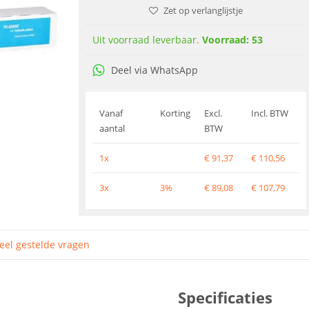
Zet op verlanglijstje
Uit voorraad leverbaar.
Voorraad: 53
Deel via WhatsApp
Vanaf
Korting
Excl.
Incl. BTW
aantal
BTW
1x
€
91,37
€
110,56
3x
3%
€
89,08
€
107,79
eel gestelde vragen
Specificaties