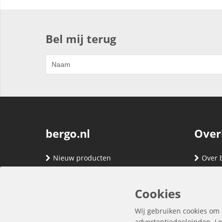
Bel mij terug
bergo.nl
Over
Nieuw producten
Over 
Merken
Adres
Contact
Verze
Cookies
Registreren
Klante
Wij gebruiken cookies om 
Inloggen
Algem
advertentiedoeleinden. Le