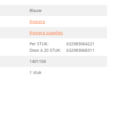
Blauw
Kyocera
Kyocera supplies
Per STUK:
632983064221
Doos à 20 STUK:
632983068311
1401104
1 stuk