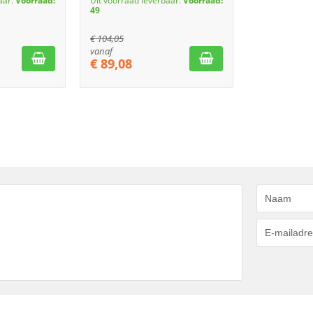
aar.
Voorraad:
Uit voorraad leverbaar.
Voorraad:
49
€
104,05
vanaf
€
89,08