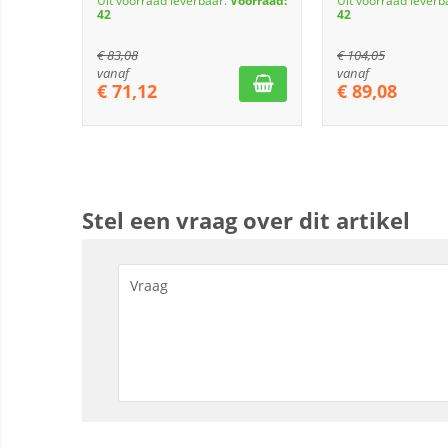
Uit voorraad leverbaar.
Voorraad:
Uit voorraad leverb
42
42
€
83,08
€
104,05
vanaf
vanaf
€
71,12
€
89,08
Stel een vraag over dit artikel