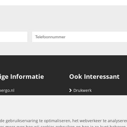
ige Informatie
Ook Interessant
bergo.nl
Drukwerk
gegevens
Relatiegeschenken
nding
Vind hier jouw cartridge
nservice (klachten & retouren)
de gebruikservaring te optimaliseren, het webverkeer te analysere
ene Voorwaarden
es meer over hoe wij cookies gebruiken en hoe je ze kunt beheren