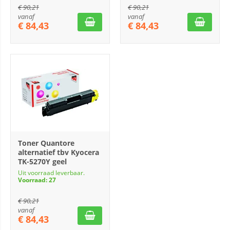
€
90,21
€
90,21
vanaf
vanaf
€
84,43
€
84,43
Toner Quantore
alternatief tbv Kyocera
TK-5270Y geel
Uit voorraad leverbaar.
Voorraad: 27
€
90,21
vanaf
€
84,43