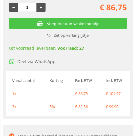
€
86,75
Voeg toe aan winkelmandje
Zet op verlanglijstje
Uit voorraad leverbaar.
Voorraad: 27
Deel via WhatsApp
Vanaf aantal
Korting
Excl. BTW
Incl. BTW
1x
€
86,75
€
104,97
3x
5%
€
82,56
€
99,90