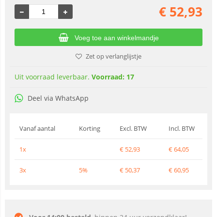
€
52,93
Voeg toe aan winkelmandje
Zet op verlanglijstje
Uit voorraad leverbaar.
Voorraad: 17
Deel via WhatsApp
Vanaf aantal
Korting
Excl. BTW
Incl. BTW
1x
€
52,93
€
64,05
3x
5%
€
50,37
€
60,95