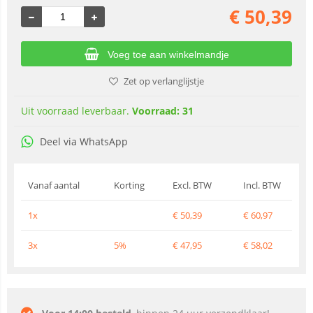
€
50,39
Voeg toe aan winkelmandje
Zet op verlanglijstje
Uit voorraad leverbaar.
Voorraad: 31
Deel via WhatsApp
Vanaf aantal
Korting
Excl. BTW
Incl. BTW
1x
€
50,39
€
60,97
3x
5%
€
47,95
€
58,02