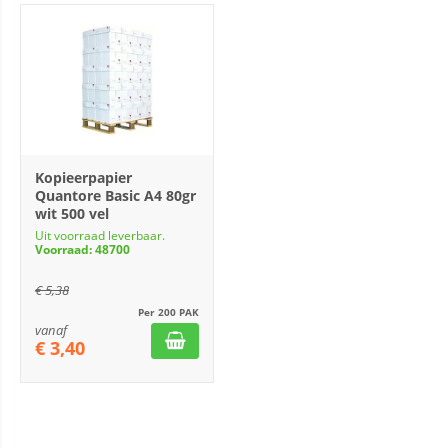
Kopieerpapier
Quantore Basic A4 80gr
wit 500 vel
Uit voorraad leverbaar.
Voorraad: 48700
€
5,38
Per 200 PAK
vanaf
€
3,40