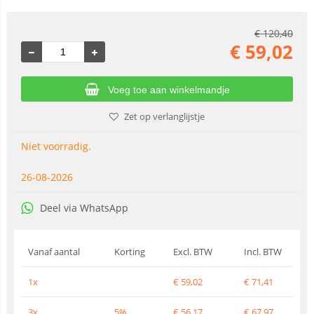
€
120,40
€
59,02
Voeg toe aan winkelmandje
Zet op verlanglijstje
Niet voorradig.
26-08-2026
Deel via WhatsApp
Vanaf aantal
Korting
Excl. BTW
Incl. BTW
1x
€
59,02
€
71,41
3x
5%
€
56,17
€
67,97