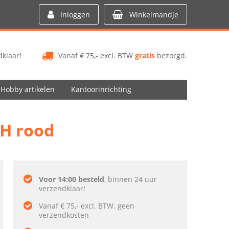
Inloggen
Winkelmandje
klaar!
Vanaf € 75,- excl. BTW
gratis
bezorgd.
Hobby artikelen
Kantoorinrichting
5H rood
Voor 14:00 besteld
, binnen 24 uur
verzendklaar!
Vanaf € 75,- excl. BTW. geen
verzendkosten