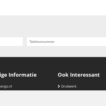
ige Informatie
Ook Interessant
bergo.nl
Drukwerk
gegevens
Relatiegeschenken
nding
Vind hier jouw cartridge