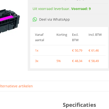
Uit voorraad leverbaar.
Voorraad: 9
Deel via WhatsApp
Vanaf
Korting
Excl.
Incl. BTW
aantal
BTW
1x
€
50,79
€
61,46
3x
5%
€
48,34
€
58,49
lternatieve artikelen
Specificaties