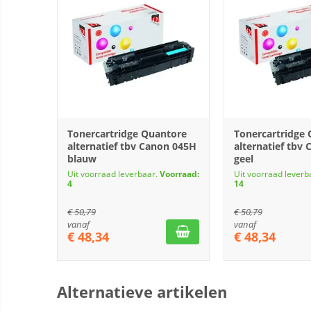
Tonercartridge Quantore
Tonercartridge
alternatief tbv Canon 045H
alternatief tbv
blauw
geel
Uit voorraad leverbaar.
Voorraad:
Uit voorraad leverb
4
14
€
50,79
€
50,79
vanaf
vanaf
€
48,34
€
48,34
Alternatieve artikelen