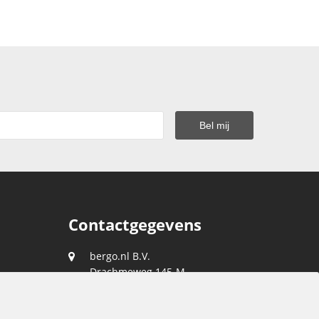
Contactgegevens
bergo.nl B.V.
Drachmeweg 145-M
2153 PA
Nieuw-Vennep
088 0400 400