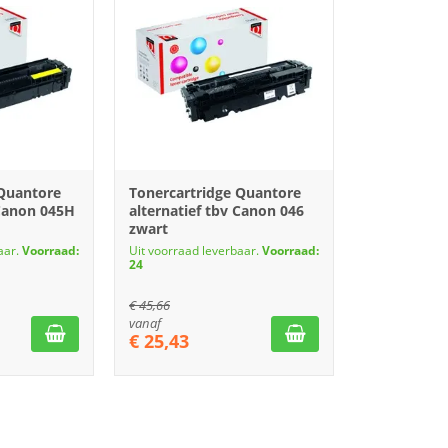
 Quantore
Tonercartridge Quantore
 Canon 045H
alternatief tbv Canon 046
zwart
aar.
Voorraad:
Uit voorraad leverbaar.
Voorraad:
24
€
45,66
vanaf
€
25,43