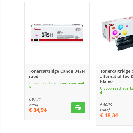
Tonercartridge Canon 045H
Tonercartridge
rood
alternatief tbv
blauw
Uit voorraad leverbaar.
Voorraad:
6
Uit voorraad leverb
4
€
97,71
vanaf
€
50,79
€
84,94
vanaf
€
48,34