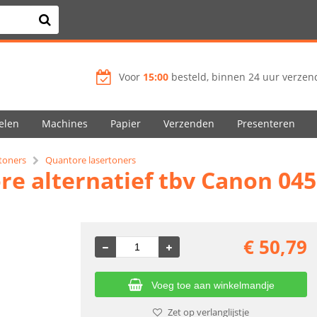
Voor
15:00
besteld, binnen 24 uur verzend
elen
Machines
Papier
Verzenden
Presenteren
 toners
Quantore lasertoners
re alternatief tbv Canon 04
€
50,79
Voeg toe aan winkelmandje
Zet op verlanglijstje