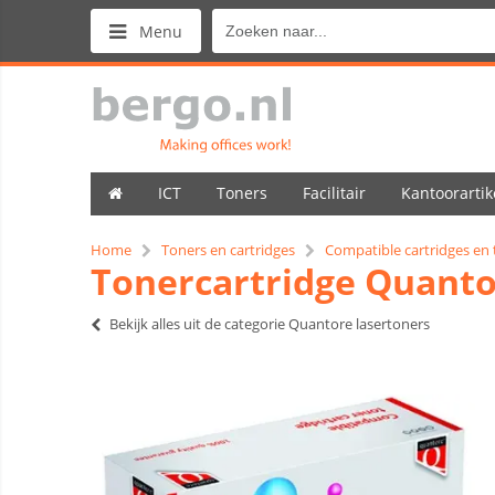
Menu
ICT
Toners
Facilitair
Kantoorartik
Home
Toners en cartridges
Compatible cartridges en
Tonercartridge Quanto
Bekijk alles uit de categorie Quantore lasertoners