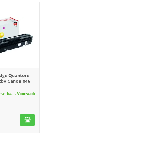
idge Quantore
 tbv Canon 046
leverbaar.
Voorraad: