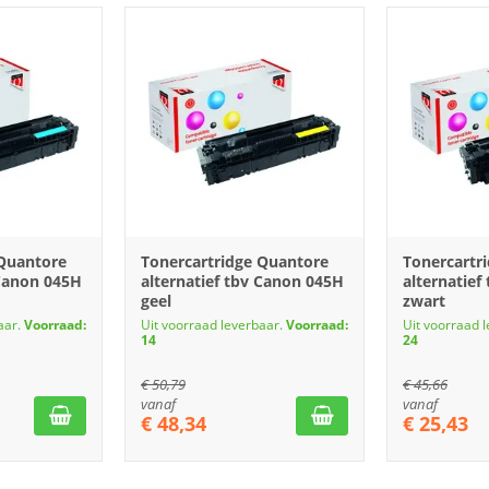
 Quantore
Tonercartridge Quantore
Tonercartr
 Canon 045H
alternatief tbv Canon 045H
alternatief
geel
zwart
aar.
Voorraad:
Uit voorraad leverbaar.
Voorraad:
Uit voorraad 
14
24
€
50,79
€
45,66
vanaf
vanaf
€
48,34
€
25,43