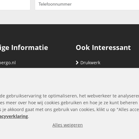
ige Informatie
Ook Interessant
bergo.nl
Drukwerk
gegevens
Relatiegeschenken
nding
Vind hier jouw cartridge
nservice (klachten & retouren)
de gebruikservaring te optimaliseren, het webverkeer te analysere
ene Voorwaarden
es meer over hoe wij cookies gebruiken en hoe je ze kunt beheren
ls je akkoord gaat met ons gebruik van cookies, klikt u op "Alles ac
yverklaring
acyverklaring
.
Alles weigeren