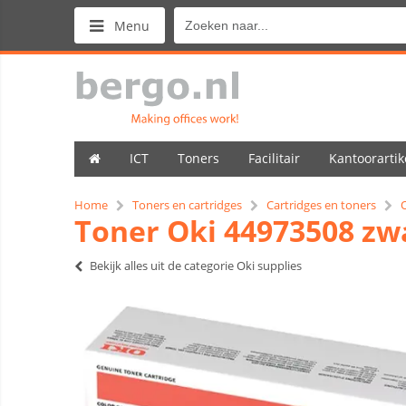
Menu
ICT
Toners
Facilitair
Kantoorartik
Home
Toners en cartridges
Cartridges en toners
O
Toner Oki 44973508 zw
Bekijk alles uit de categorie Oki supplies