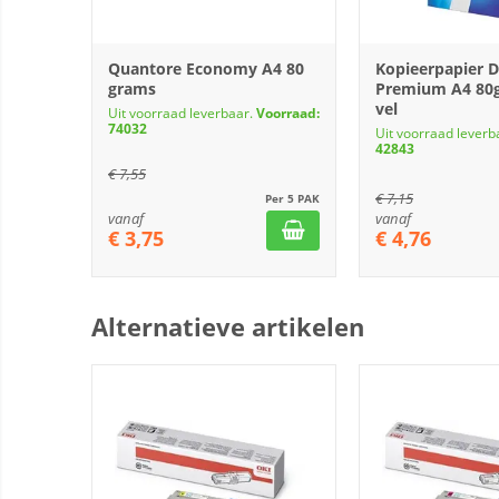
Quantore Economy A4 80
Kopieerpapier 
grams
Premium A4 80g
vel
Uit voorraad leverbaar.
Voorraad:
74032
Uit voorraad leverb
42843
€
7,55
€
7,15
Per 5 PAK
vanaf
vanaf
€
3,75
€
4,76
Alternatieve artikelen