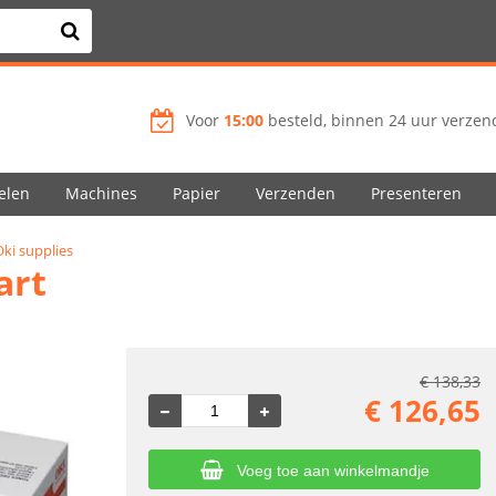
Voor
15:00
besteld, binnen 24 uur verzend
elen
Machines
Papier
Verzenden
Presenteren
ki supplies
art
€
138,33
€
126,65
Voeg toe aan winkelmandje