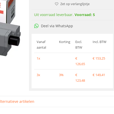
Zet op verlanglijstje
Uit voorraad leverbaar.
Voorraad: 5
Deel via WhatsApp
Vanaf
Korting
Excl.
Incl. BTW
aantal
BTW
1x
€
€
153,25
126,65
3x
3%
€
€
149,41
123,48
lternatieve artikelen