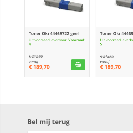
Toner Oki 44469722 geel
Toner Oki 4446
Uit voorraad leverbaar.
Voorraad:
Uit voorraad leverb
4
5
€
212,09
€
212,09
vanaf
vanaf
€
189,70
€
189,70
Bel mij terug