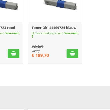
9723 rood
Toner Oki 44469724 blauw
aar.
Voorraad:
Uit voorraad leverbaar.
Voorraad:
5
€
212,09
vanaf
€
189,70