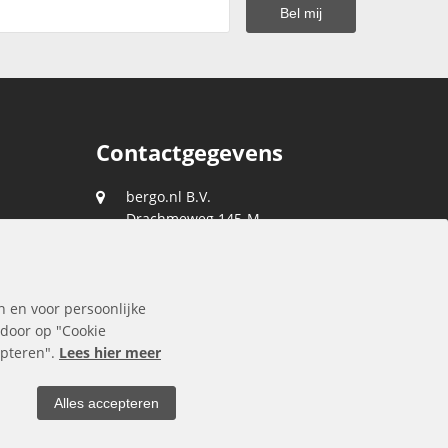
Contactgegevens
bergo.nl B.V.
Drachmeweg 145-M
2153 PA
Nieuw-Vennep
088 0400 400
n en voor persoonlijke
klantenservice@bergo.nl
 door op "Cookie
cepteren".
Lees hier meer
Alles accepteren