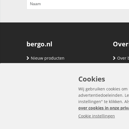
bergo.nl
Over
Nieuw producten
Over 
Merken
Adres
Contact
Verze
Cookies
Registreren
Klante
Wij gebruiken cookies om 
Inloggen
Algem
advertentiedoeleinden. Le
instellingen" te klikken. A
Privac
over cookies in onze priv
Cookie instellingen