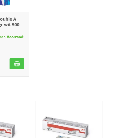
Double A
r wit 500
aar.
Voorraad: