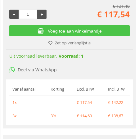
€
131,48
€
117,54
Voeg toe aan winkelmandje
Zet op verlanglijstje
Uit voorraad leverbaar.
Voorraad: 1
Deel via WhatsApp
Vanaf aantal
Korting
Excl. BTW
Incl. BTW
1x
€
117,54
€
142,22
3x
3%
€
114,60
€
138,67