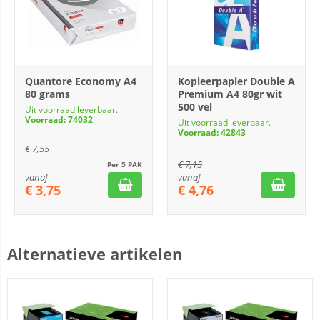
Quantore Economy A4
Kopieerpapier Double A
80 grams
Premium A4 80gr wit
500 vel
Uit voorraad leverbaar.
Voorraad: 74032
Uit voorraad leverbaar.
Voorraad: 42843
€
7,55
€
7,15
Per 5 PAK
vanaf
vanaf
€
3,75
€
4,76
Alternatieve artikelen