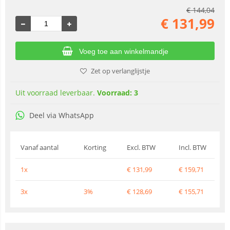
€
144,04
€
131,99
Voeg toe aan winkelmandje
Zet op verlanglijstje
Uit voorraad leverbaar.
Voorraad: 3
Deel via WhatsApp
Vanaf aantal
Korting
Excl. BTW
Incl. BTW
1x
€
131,99
€
159,71
3x
3%
€
128,69
€
155,71