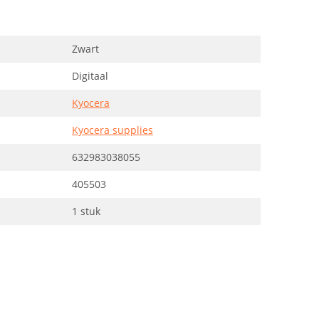
Zwart
Digitaal
Kyocera
Kyocera supplies
632983038055
405503
1 stuk