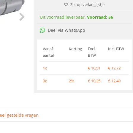
Zet op verlanglijstje
Uit voorraad leverbaar.
Voorraad: 56
Deel via WhatsApp
Vanaf
Korting
Excl.
Incl. BTW
aantal
BTW
1x
€
10,51
€
12,72
3x
2%
€
10,25
€
12,40
eel gestelde vragen