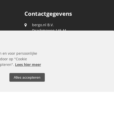
Contactgegevens
bergo.nl B.V.
Drachmeweg 145-M
2153 PA
Nieuw-Vennep
088 0400 400
n en voor persoonlijke
klantenservice@bergo.nl
 door op "Cookie
cepteren".
Lees hier meer
Alles accepteren