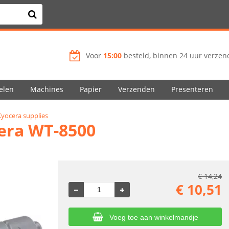
Voor
15:00
besteld, binnen 24 uur verzend
elen
Machines
Papier
Verzenden
Presenteren
Kyocera supplies
era WT-8500
€
14,24
€
10,51
Voeg toe aan winkelmandje