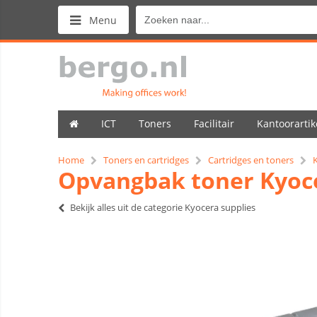
Menu
ICT
Toners
Facilitair
Kantoorartik
Home
Toners en cartridges
Cartridges en toners
Opvangbak toner Kyoc
Bekijk alles uit de categorie Kyocera supplies