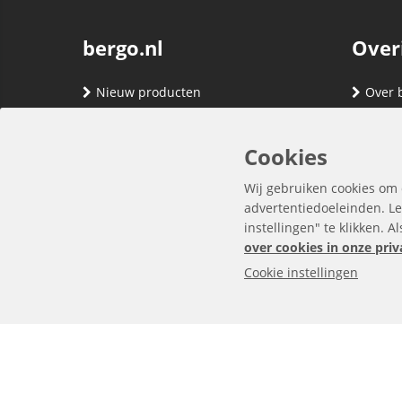
bergo.nl
Over
Nieuw producten
Over 
Merken
Adres
Contact
Verze
Cookies
Registreren
Klante
Wij gebruiken cookies om 
Inloggen
Algem
advertentiedoeleinden. Le
instellingen" te klikken. A
Privac
over cookies in onze priv
Cookie instellingen