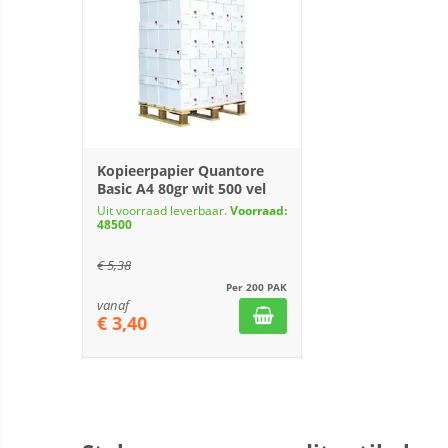
Kopieerpapier Quantore
Basic A4 80gr wit 500 vel
Uit voorraad leverbaar.
Voorraad:
48500
€
5,38
Per 200 PAK
vanaf
€
3,40