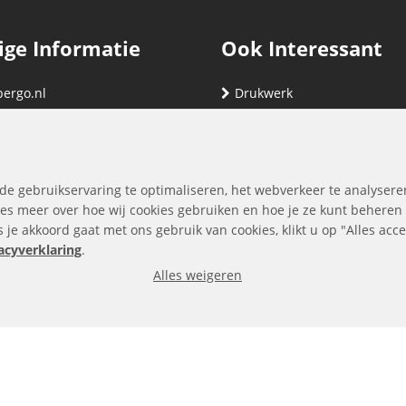
ige Informatie
Ook Interessant
bergo.nl
Drukwerk
gegevens
Relatiegeschenken
nding
Vind hier jouw cartridge
nservice (klachten & retouren)
de gebruikservaring te optimaliseren, het webverkeer te analysere
ene Voorwaarden
es meer over hoe wij cookies gebruiken en hoe je ze kunt beheren
ls je akkoord gaat met ons gebruik van cookies, klikt u op "Alles ac
yverklaring
acyverklaring
.
Alles weigeren