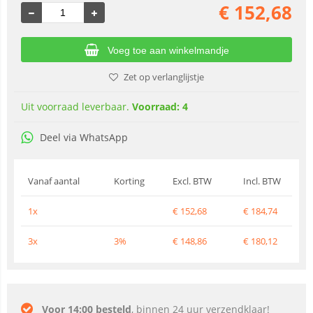
€
152,68
Voeg toe aan winkelmandje
Zet op verlanglijstje
Uit voorraad leverbaar.
Voorraad: 4
Deel via WhatsApp
Vanaf aantal
Korting
Excl. BTW
Incl. BTW
1x
€
152,68
€
184,74
3x
3%
€
148,86
€
180,12
Voor 14:00 besteld
, binnen 24 uur verzendklaar!