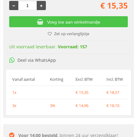
€
15,35
Voeg toe aan winkelmandje
Zet op verlanglijstje
Uit voorraad leverbaar.
Voorraad: 157
Deel via WhatsApp
Vanaf aantal
Korting
Excl. BTW
Incl. BTW
1x
€
15,35
€
18,57
3x
3%
€
14,96
€
18,10
Voor 14:00 besteld
, binnen 24 uur verzendklaar!