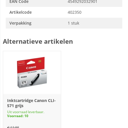
EAN Code
4549292032901
Artikelcode
402350
Verpakking
1 stuk
Alternatieve artikelen
Inktcartridge Canon CLI-
571 grijs
Uit voorraad leverbaar.
Voorraad: 10
€
13,99