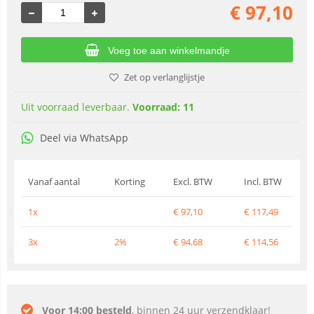
€
97,10
Voeg toe aan winkelmandje
Zet op verlanglijstje
Uit voorraad leverbaar.
Voorraad: 11
Deel via WhatsApp
Vanaf aantal
Korting
Excl. BTW
Incl. BTW
1x
€
97,10
€
117,49
3x
2%
€
94,68
€
114,56
Voor 14:00 besteld
, binnen 24 uur verzendklaar!