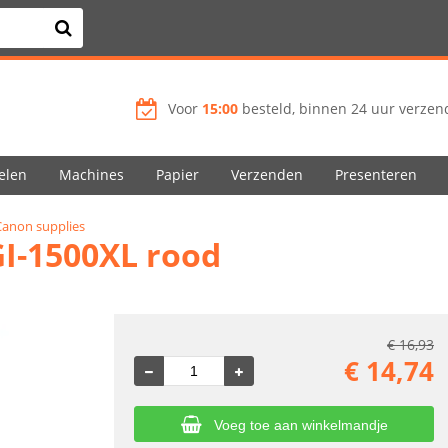
Voor
15:00
besteld, binnen 24 uur verzend
elen
Machines
Papier
Verzenden
Presenteren
Canon supplies
GI-1500XL rood
€
16,93
€
14,74
Voeg toe aan winkelmandje