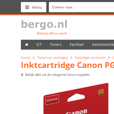
Menu
ICT
Toners
Facilitair
Kantoorartik
Home
Toners en cartridges
Cartridges en toners
Inktcartridge Canon P
Bekijk alles uit de categorie Canon supplies