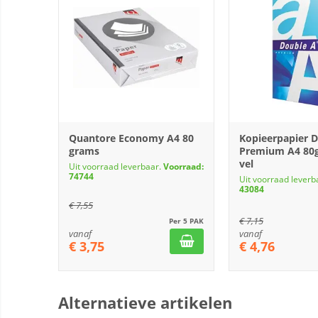
Quantore Economy A4 80
Kopieerpapier 
grams
Premium A4 80g
vel
Uit voorraad leverbaar.
Voorraad:
74744
Uit voorraad leverb
43084
€
7,55
€
7,15
Per 5 PAK
vanaf
vanaf
€
3,75
€
4,76
Alternatieve artikelen