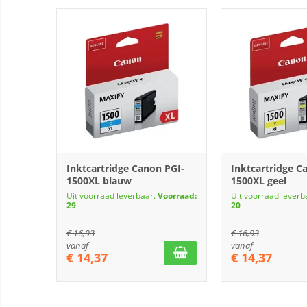
Inktcartridge Canon PGI-
Inktcartridge C
1500XL blauw
1500XL geel
Uit voorraad leverbaar.
Voorraad:
Uit voorraad leverb
29
20
€
16,93
€
16,93
vanaf
vanaf
€
14,37
€
14,37