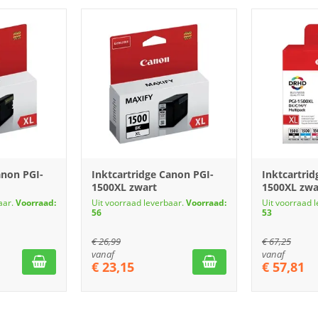
anon PGI-
Inktcartridge Canon PGI-
Inktcartrid
1500XL zwart
1500XL zwa
aar.
Voorraad:
Uit voorraad leverbaar.
Voorraad:
Uit voorraad 
56
53
€
26,99
€
67,25
vanaf
vanaf
€
23,15
€
57,81