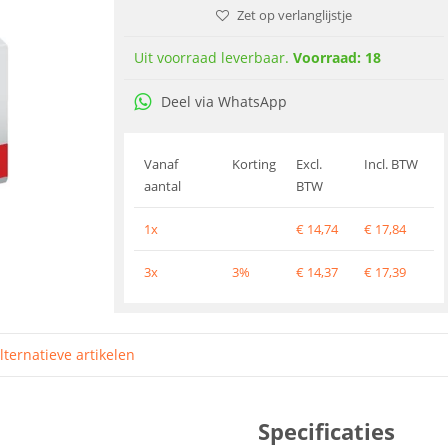
Zet op verlanglijstje
Uit voorraad leverbaar.
Voorraad: 18
Deel via WhatsApp
Vanaf
Korting
Excl.
Incl. BTW
aantal
BTW
1x
€
14,74
€
17,84
3x
3%
€
14,37
€
17,39
lternatieve artikelen
Specificaties