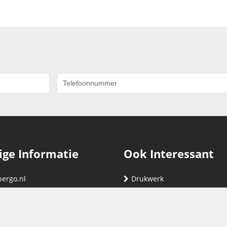
ige Informatie
Ook Interessant
bergo.nl
Drukwerk
gegevens
Relatiegeschenken
nding
Vind hier jouw cartridge