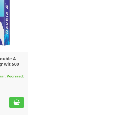
Double A
r wit 500
aar.
Voorraad: