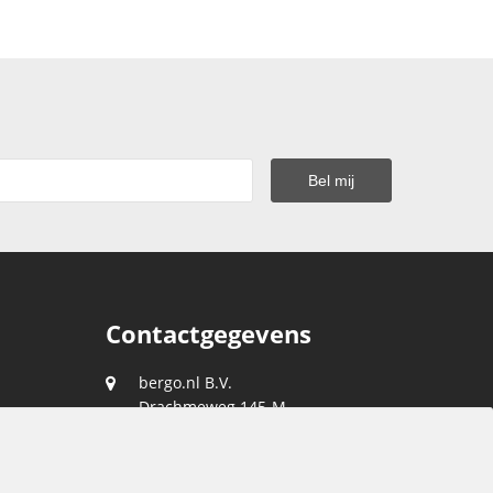
Contactgegevens
bergo.nl B.V.
Drachmeweg 145-M
2153 PA
Nieuw-Vennep
088 0400 400