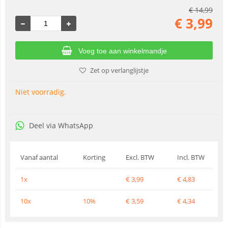
€
14,99
€
3,99
Voeg toe aan winkelmandje
Zet op verlanglijstje
Niet voorradig.
Deel via WhatsApp
Vanaf aantal
Korting
Excl. BTW
Incl. BTW
1x
€
3,99
€
4,83
10x
10%
€
3,59
€
4,34