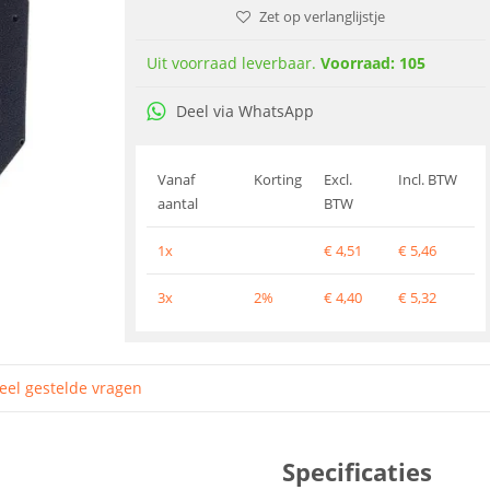
Zet op verlanglijstje
Uit voorraad leverbaar.
Voorraad: 105
Deel via WhatsApp
Vanaf
Korting
Excl.
Incl. BTW
aantal
BTW
1x
€
4,51
€
5,46
3x
2%
€
4,40
€
5,32
eel gestelde vragen
Specificaties