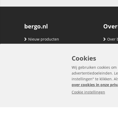
bergo.nl
Over
Nieuw producten
Over 
Merken
Adres
Contact
Verze
Cookies
Registreren
Klante
Wij gebruiken cookies om 
Inloggen
Algem
advertentiedoeleinden. Le
instellingen" te klikken. A
Privac
over cookies in onze priv
Cookie instellingen