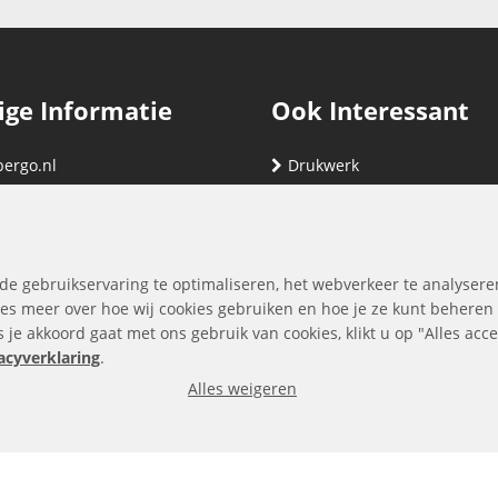
ige Informatie
Ook Interessant
bergo.nl
Drukwerk
gegevens
Relatiegeschenken
nding
Vind hier jouw cartridge
nservice (klachten & retouren)
de gebruikservaring te optimaliseren, het webverkeer te analysere
ene Voorwaarden
es meer over hoe wij cookies gebruiken en hoe je ze kunt beheren
ls je akkoord gaat met ons gebruik van cookies, klikt u op "Alles ac
yverklaring
acyverklaring
.
Alles weigeren