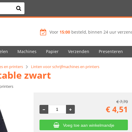
Voor
15:00
besteld, binnen 24 uur verzend
elen
Machines
Papier
Verzenden
Presenteren
es en printers
Linten voor schrijfmachines en printers
table zwart
printers
€
7,70
€
4,51
Voeg toe aan winkelmandje