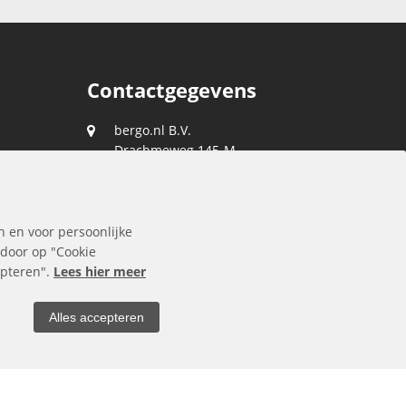
Contactgegevens
bergo.nl B.V.
Drachmeweg 145-M
2153 PA
Nieuw-Vennep
088 0400 400
n en voor persoonlijke
klantenservice@bergo.nl
 door op "Cookie
cepteren".
Lees hier meer
Alles accepteren