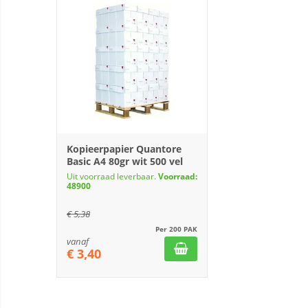
Kopieerpapier Quantore
Basic A4 80gr wit 500 vel
Uit voorraad leverbaar.
Voorraad:
48900
€
5,38
Per 200 PAK
vanaf
€
3,40