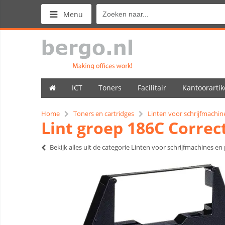
Menu
ICT
Toners
Facilitair
Kantoorartik
Home
Toners en cartridges
Linten voor schrijfmachin
Lint groep 186C Correc
Bekijk alles uit de categorie Linten voor schrijfmachines en 