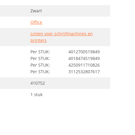
Zwart
Office
Linten voor schrijfmachines en
printers
Per STUK:
4012700519849
Per STUK:
4018474519849
Per STUK:
4250911710826
Per STUK:
3112532807617
410752
1 stuk