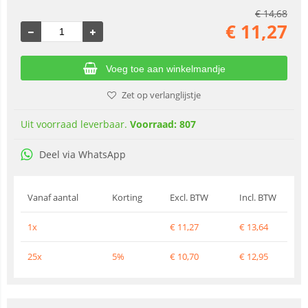
€
14,68
€
11,27
Voeg toe aan winkelmandje
Zet op verlanglijstje
Uit voorraad leverbaar.
Voorraad: 807
Deel via WhatsApp
Vanaf aantal
Korting
Excl. BTW
Incl. BTW
1x
€
11,27
€
13,64
25x
5%
€
10,70
€
12,95