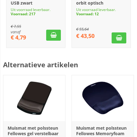
USB zwart
orbit optisch
Uit voorraad leverbaar.
Uit voorraad leverbaar.
Voorraad: 217
Voorraad: 12
€
7,55
€
55,64
vanaf
€
43,50
€
4,79
Alternatieve artikelen
Muismat met polssteun
Muismat met polssteun
Fellowes gel verstelbaar
Fellowes Memoryfoam