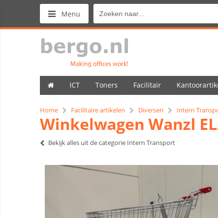
Menu
ICT
Toners
Facilitair
Kantoorartik
Home
Facilitaire artikelen
Diversen
Intern Transp
Winkelwagen Wanzl EL
Bekijk alles uit de categorie Intern Transport