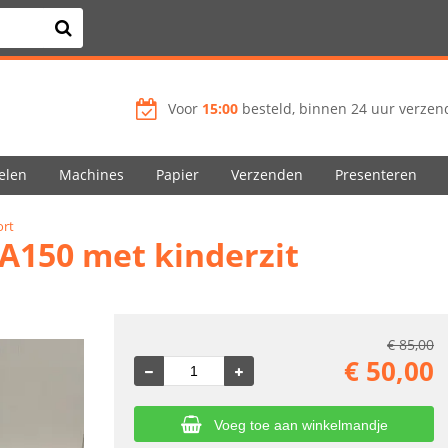
Voor
15:00
besteld, binnen 24 uur verzend
elen
Machines
Papier
Verzenden
Presenteren
ort
A150 met kinderzit
€
85,00
€
50,00
Voeg toe aan winkelmandje