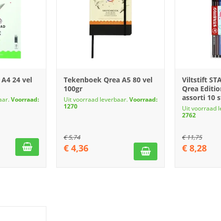
A4 24 vel
Tekenboek Qrea A5 80 vel
Viltstift S
100gr
Qrea Editi
assorti 10 
aar.
Voorraad:
Uit voorraad leverbaar.
Voorraad:
1270
Uit voorraad 
2762
€
5,74
€
11,75
€
4,36
€
8,28