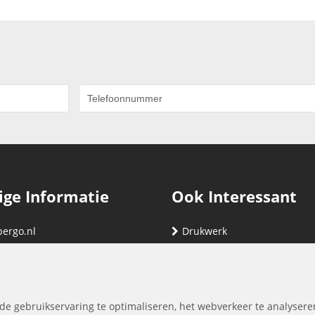
ige Informatie
Ook Interessant
bergo.nl
Drukwerk
gegevens
Relatiegeschenken
nding
Vind hier jouw cartridge
nservice (klachten & retouren)
de gebruikservaring te optimaliseren, het webverkeer te analysere