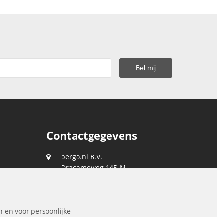
Contactgegevens
bergo.nl B.V.
Drachmeweg 145-M
2153 PA
Nieuw-Vennep
088 0400 400
n en voor persoonlijke