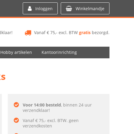
Inloggen
Winkelmandje
klaar!
Vanaf € 75,- excl. BTW
gratis
bezorgd.
Hobby artikelen
Kantoorinrichting
ks
Voor 14:00 besteld
, binnen 24 uur
verzendklaar!
Vanaf € 75,- excl. BTW. geen
verzendkosten