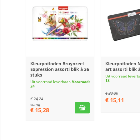
Kleurpotloden Bruynzeel
Kleurpotloden N
Expression assorti blik à 36
art assorti blik 
stuks
Uit voorraad leverb
13
Uit voorraad leverbaar.
Voorraad:
24
€
23,30
€
24,24
€
15,11
vanaf
€
15,28