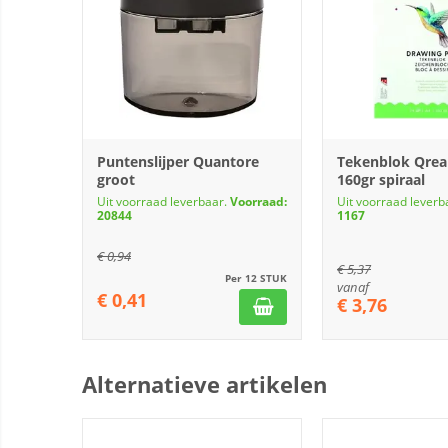
Puntenslijper Quantore
Tekenblok Qrea 
groot
160gr spiraal
Uit voorraad leverbaar.
Voorraad:
Uit voorraad leverb
20844
1167
€
0,94
€
5,37
Per 12 STUK
vanaf
€
0,41
€
3,76
Alternatieve artikelen