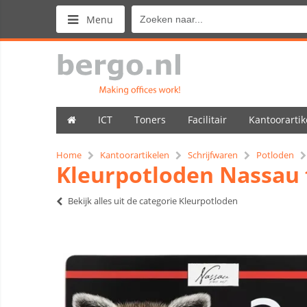
Menu
ICT
Toners
Facilitair
Kantoorartik
Home
Kantoorartikelen
Schrijfwaren
Potloden
Kleurpotloden Nassau fi
Bekijk alles uit de categorie Kleurpotloden