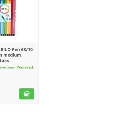
TABILO Pen 68/10
on medium
stuks
leverbaar.
Voorraad: