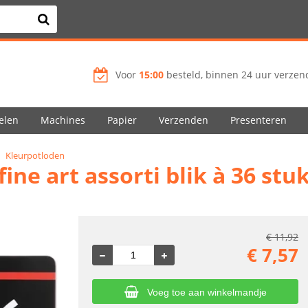
Voor
15:00
besteld, binnen 24 uur verzend
elen
Machines
Papier
Verzenden
Presenteren
Kleurpotloden
ne art assorti blik à 36 stu
€
11,92
€
7,57
Voeg toe aan winkelmandje