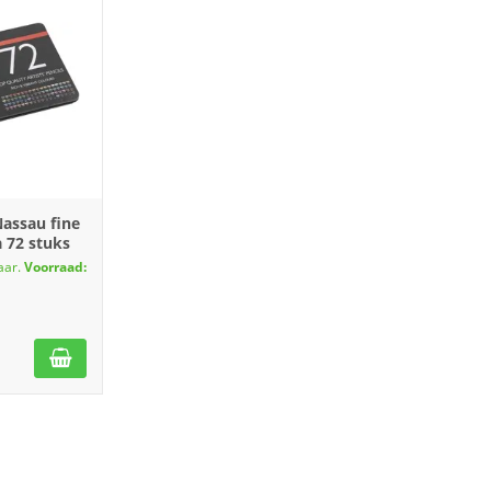
assau fine
à 72 stuks
aar.
Voorraad: