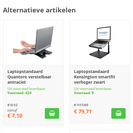
Alternatieve artikelen
Laptopstandaard
Laptopstandaard
Quantore verstelbaar
Kensington smartfit
antraciet
verhoger zwart
Uit voorraad leverbaar.
Uit voorraad leverbaar.
Voorraad: 424
Voorraad: 9
€
9,12
€
117,69
vanaf
€
79,71
€
7,10