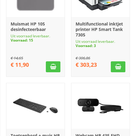
Muismat HP 105
Multifunctional inktjet
desinfecteerbaar
printer HP Smart Tank
7305
Uit voorraad leverbaar.
Voorraad: 15
Uit voorraad leverbaar.
Voorraad: 3
€
14,65
€
306,86
€
11,90
€
303,23
Toetsenbord + muis HP
Webcam HP 435 FHD