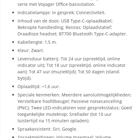
serie met Voyager Office-basisstation.
Indicatielampje: In gesprek; Connectiviteit.
Inhoud van de doos: USB Type-C-oplaadkabel;
Beknopte handleiding; Reistas; Oplaadstatief;
Draadloze headset; BT700 Bluetooth Type-C-adapter.
Kabellengte: 1,5 m.
Kleur: Zwart.
Levensduur batterij: Tot 24 uur (spreektijd, online
indicator uit); Tot 18 uur (spreektijd, online indicator
aan); Tot 47 uur (muziektijd); Tot 50 dagen (stand-
bytijd).
Oplaadtijd: <1,6 uur.
Speciale kenmerken: Meerdere aansluitmogelijkheden;
Verstelbare hoofdbeugel; Passieve noisecancelling
(PNC); Twee LED-indicatoren voor gespreksstatus; Goed
toegankelijke muteknop; Snellader (tot 10 uur
luistertijd na 15 minuten opladen).
Spraakassistent: Siri; Google.
Spraakmeldingen: Volume maximaal; Volume