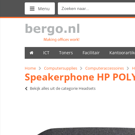
Menu
ICT
Toners
Facilitair
Kantoorartik
Home
Computersupplies
Computeraccessoires
H
Speakerphone HP POLY
Bekijk alles uit de categorie Headsets