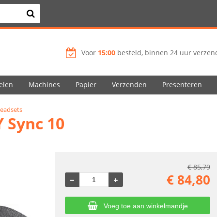
Voor
15:00
besteld, binnen 24 uur verzend
elen
Machines
Papier
Verzenden
Presenteren
eadsets
 Sync 10
€
85,79
€
84,80
Voeg toe aan winkelmandje