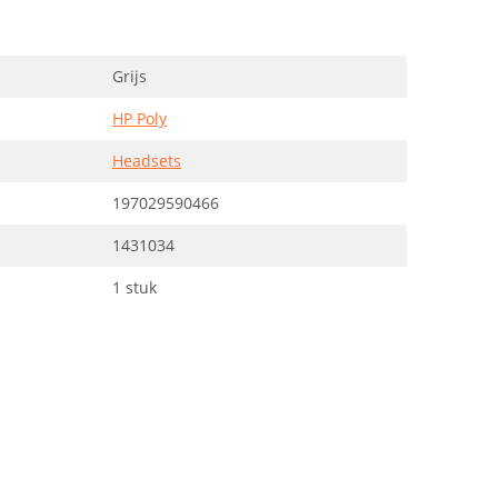
Grijs
HP Poly
Headsets
197029590466
1431034
1 stuk