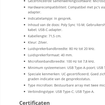
Gecertificeerde samenwerkingssoftware: Microso
Hardwarecompatibiliteit: Compatibel met pc's vi
adapter.
Indicatielampje: In gesprek.
Inhoud van de doos: Poly Sync 10-M; Gebruikers
kabel; USB-C-adapter.
Kabellengte: 71,5 cm.
Kleur: Zilver.
Luidsprekerbandbreedte: 80 Hz tot 20 kHz.
Luidsprekerformaat: 40 mm.
Microfoonbandbreedte: 100 Hz tot 7,8 kHz.
Minimum systeemeisen: USB Type-A-poort; USB T
Speciale kenmerken: UC-gecertificeerd; Goed zich
graden indicatie van de gespreksstatus.
Type microfoon: Bestuurbare array met twee mic
Verbindingstype: USB Type-C; USB Type-A.
Certificaten