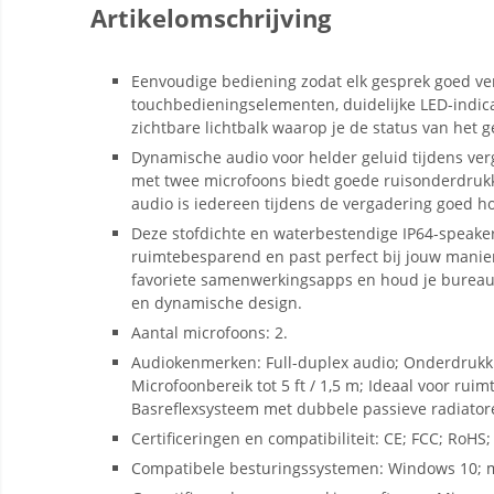
Artikelomschrijving
Eenvoudige bediening zodat elk gesprek goed ver
touchbedieningselementen, duidelijke LED-indic
zichtbare lichtbalk waarop je de status van het g
Dynamische audio voor helder geluid tijdens ver
met twee microfoons biedt goede ruisonderdrukki
audio is iedereen tijdens de vergadering goed h
Deze stofdichte en waterbestendige IP64-speak
ruimtebesparend en past perfect bij jouw manie
favoriete samenwerkingsapps en houd je bureau
en dynamische design.
Aantal microfoons: 2.
Audiokenmerken: Full-duplex audio; Onderdrukki
Microfoonbereik tot 5 ft / 1,5 m; Ideaal voor rui
Basreflexsysteem met dubbele passieve radiator
Certificeringen en compatibiliteit: CE; FCC; RoHS;
Compatibele besturingssystemen: Windows 10; 