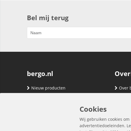
Bel mij terug
bergo.nl
Over
Nieuw producten
Over 
Merken
Adres
Contact
Verze
Cookies
Registreren
Klante
Wij gebruiken cookies om 
Inloggen
Algem
advertentiedoeleinden. Le