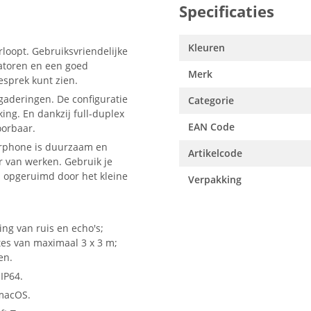
Specificaties
Kleuren
loopt. Gebruiksvriendelijke
atoren en een goed
Merk
esprek kunt zien.
gaderingen. De configuratie
Categorie
ng. En dankzij full-duplex
EAN Code
oorbaar.
erphone is duurzaam en
Artikelcode
r van werken. Gebruik je
 opgeruimd door het kleine
Verpakking
ng van ruis en echo's;
mtes van maximaal 3 x 3 m;
en.
 IP64.
macOS.