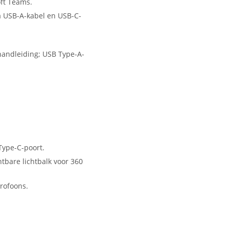
ft Teams.
a USB-A-kabel en USB-C-
handleiding; USB Type-A-
ype-C-poort.
tbare lichtbalk voor 360
rofoons.