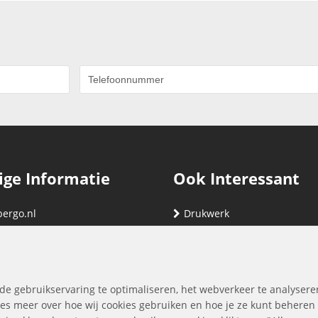
ige Informatie
Ook Interessant
bergo.nl
Drukwerk
gegevens
Relatiegeschenken
nding
Vind hier jouw cartridge
nservice (klachten & retouren)
de gebruikservaring te optimaliseren, het webverkeer te analysere
ene Voorwaarden
es meer over hoe wij cookies gebruiken en hoe je ze kunt beheren