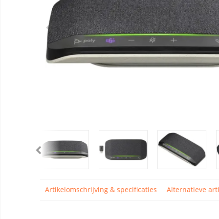
Artikelomschrijving & specificaties
Alternatieve art