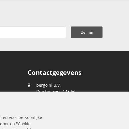
Contactgegevens
bergo.nl B.V.
Drachmeweg 145-M
2153 PA
Nieuw-Vennep
088 0400 400
n en voor persoonlijke
klantenservice@bergo.nl
 door op "Cookie