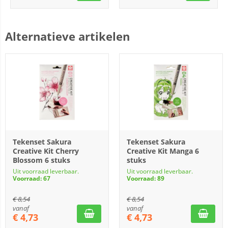
Alternatieve artikelen
Tekenset Sakura
Tekenset Sakura
Creative Kit Cherry
Creative Kit Manga 6
Blossom 6 stuks
stuks
Uit voorraad leverbaar.
Uit voorraad leverbaar.
Voorraad: 67
Voorraad: 89
€
8,54
€
8,54
vanaf
vanaf
€
4,73
€
4,73