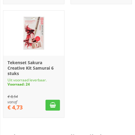
Tekenset Sakura
Creative Kit Samurai 6
stuks
Uit voorraad leverbaar.
Voorraad: 24
€
8,54
vanaf
€
4,73