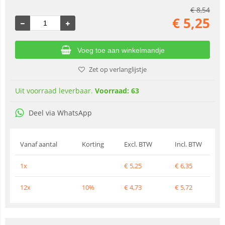
€
8,54
€
5,25
Voeg toe aan winkelmandje
Zet op verlanglijstje
Uit voorraad leverbaar.
Voorraad: 63
Deel via WhatsApp
Vanaf aantal
Korting
Excl. BTW
Incl. BTW
1x
€
5,25
€
6,35
12x
10%
€
4,73
€
5,72