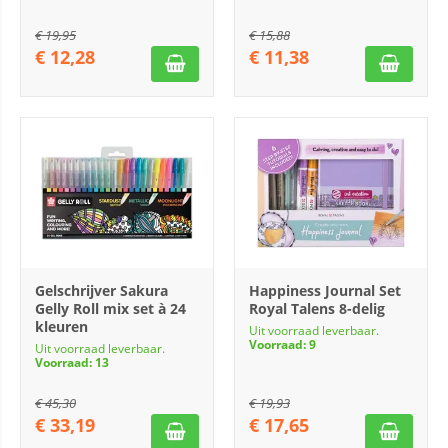
€
19,95
€
15,88
€
12,28
€
11,38
Gelschrijver Sakura
Happiness Journal Set
Gelly Roll mix set à 24
Royal Talens 8-delig
kleuren
Uit voorraad leverbaar.
Voorraad: 9
Uit voorraad leverbaar.
Voorraad: 13
€
45,30
€
19,93
€
33,19
€
17,65